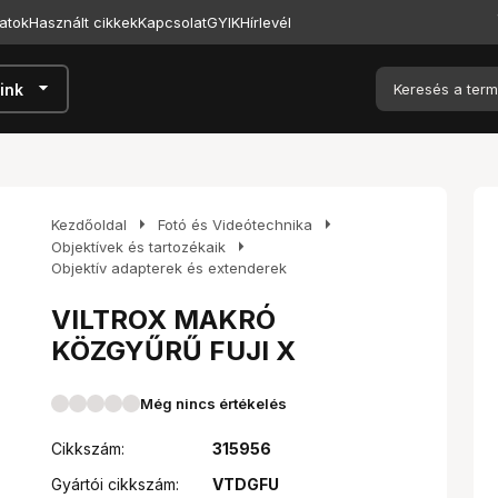
atok
Használt cikkek
Kapcsolat
GYIK
Hírlevél
arrow_drop_down
ink
arrow_right
arrow_right
Kezdőoldal
Fotó és Videótechnika
arrow_right
Objektívek és tartozékaik
Objektív adapterek és extenderek
VILTROX MAKRÓ
KÖZGYŰRŰ FUJI X
Még nincs értékelés
Cikkszám:
315956
Gyártói cikkszám:
VTDGFU