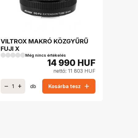
VILTROX MAKRÓ KÖZGYŰRŰ
FUJI X
Még nincs értékelés
14 990
HUF
nettó: 11 803 HUF
add
db
Kosárba tesz