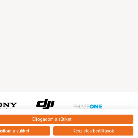
Elfogadom a sütiket
Ugrás az oldal tetejére
asítom a sütiket
Részletes beállítások