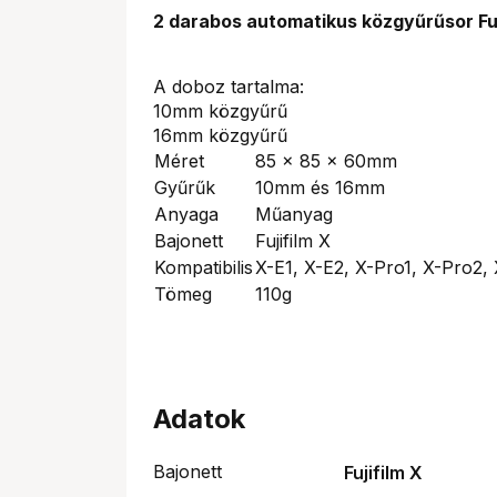
2 darabos automatikus közgyűrűsor Fuj
A doboz tartalma:
10mm közgyűrű
16mm közgyűrű
Méret
85 x 85 x 60mm
Gyűrűk
10mm és 16mm
Anyaga
Műanyag
Bajonett
Fujifilm X
Kompatibilis
X-E1, X-E2, X-Pro1, X-Pro2,
Tömeg
110g
Adatok
Bajonett
Fujifilm X