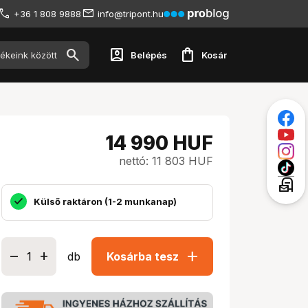
+36 1 808 9888
info@tripont.hu
account_box
shopping_bag
Belépés
Kosár
14 990
HUF
nettó: 11 803 HUF
local_post_office
Külső raktáron (1-2 munkanap)
add
db
Kosárba tesz