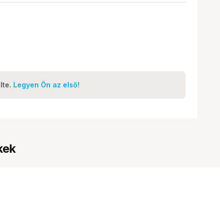
lte.
Legyen Ön az első!
kek