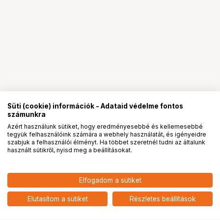
Süti (cookie) információk - Adataid védelme fontos
számunkra
Azért használunk sütiket, hogy eredményesebbé és kellemesebbé
tegyük felhasználóink számára a webhely használatát, és igényeidre
PRO
partnerségek
szabjuk a felhasználói élményt. Ha többet szeretnél tudni az általunk
használt sütikről, nyisd meg a beállításokat.
342 900
HUF
Elfogadom a sütiket
318 900
HUF
FUJIFILM GF1.4xTC WR
add
Elutasítom a sütiket
Részletes beállítások