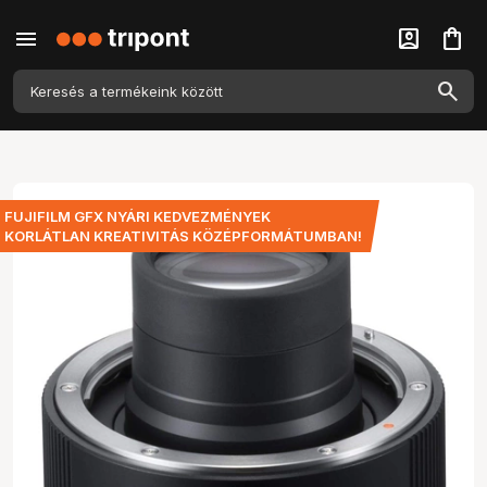
menu
account_box
shopping_bag
FUJIFILM GFX NYÁRI KEDVEZMÉNYEK
KORLÁTLAN KREATIVITÁS KÖZÉPFORMÁTUMBAN!