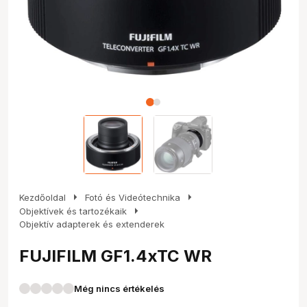
arrow_right
arrow_right
Kezdőoldal
Fotó és Videótechnika
arrow_right
Objektívek és tartozékaik
Objektív adapterek és extenderek
FUJIFILM GF1.4xTC WR
Még nincs értékelés