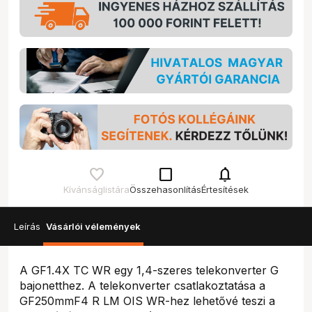
check_box_outline_blank
notifications
Kívánságlistára
Összehasonlítás
Értesítések
Leírás
Vásárlói vélemények
A GF1.4X TC WR egy 1,4-szeres telekonverter G
bajonetthez. A telekonverter csatlakoztatása a
GF250mmF4 R LM OIS WR-hez lehetővé teszi a