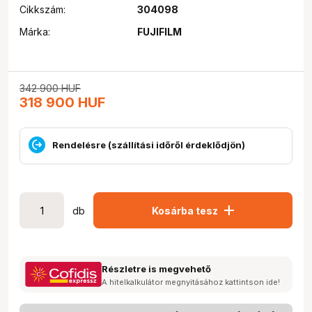
Cikkszám:
304098
Márka:
FUJIFILM
342 900
HUF
318 900
HUF
Rendelésre (szállítási időről érdeklődjön)
add
db
Kosárba tesz
Részletre is megvehető
A hitelkalkulátor megnyitásához kattintson ide!