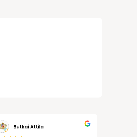
r-Polgár
Butkai Attila