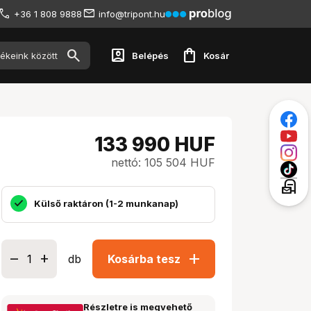
+36 1 808 9888
info@tripont.hu
account_box
shopping_bag
Belépés
Kosár
133 990
HUF
nettó: 105 504 HUF
local_post_office
Külső raktáron (1-2 munkanap)
add
db
Kosárba tesz
Részletre is megvehető