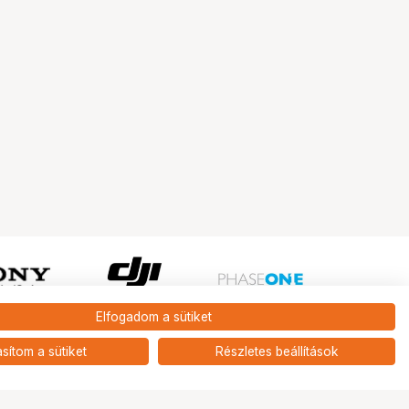
Elfogadom a sütiket
Ugrás az oldal tetejére
asítom a sütiket
Részletes beállítások