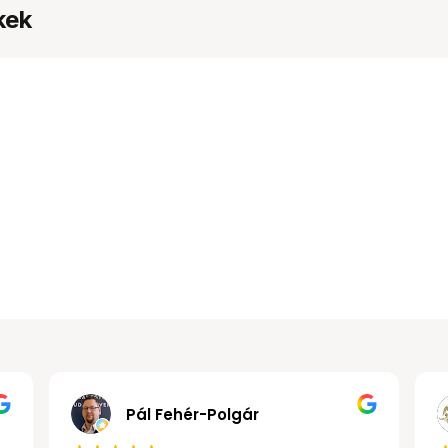
kek
Gábor János Kollár
Pál Fehé