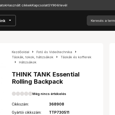
atok
Használt cikkek
Kapcsolat
GYIK
Hírlevél
arrow_drop_down
ink
arrow_right
arrow_right
Kezdőoldal
Fotó és Videótechnika
arrow_right
Táskák, tokok, hátizsákok
Táskák és kofferek
arrow_right
Hátizsákok
THINK TANK Essential
Rolling Backpack
Még nincs értékelés
Cikkszám:
368908
Gyártói cikkszám:
TTP730511