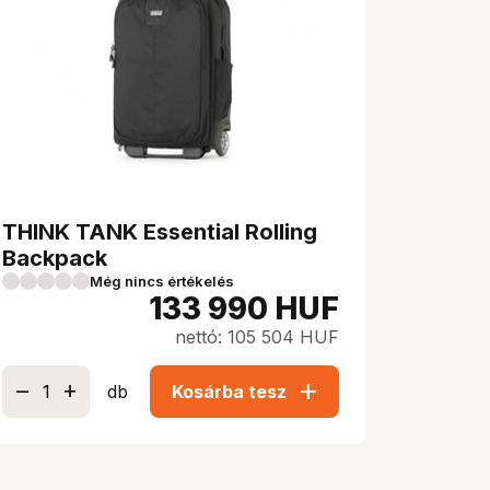
THINK TANK Essential Rolling
Backpack
Még nincs értékelés
133 990
HUF
nettó: 105 504 HUF
add
db
Kosárba tesz