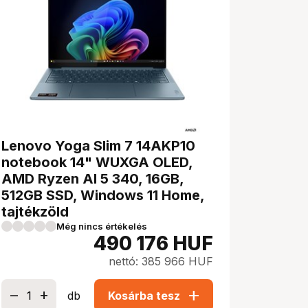
Lenovo Yoga Slim 7 14AKP10
notebook 14" WUXGA OLED,
AMD Ryzen AI 5 340, 16GB,
512GB SSD, Windows 11 Home,
tajtékzöld
Még nincs értékelés
490 176
HUF
nettó: 385 966 HUF
add
db
Kosárba tesz