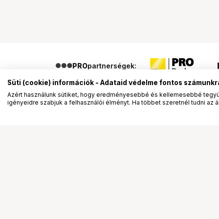
PRO
partnerségek:
Süti (cookie) információk - Adataid védelme fontos számunkr
Azért használunk sütiket, hogy eredményesebbé és kellemesebbé tegyük
igényeidre szabjuk a felhasználói élményt. Ha többet szeretnél tudni az ált
Segítség a vásárláshoz
Ismerj
Fizetési lehetőségek
Bemuta
Szállítással kapcsolatos részletek
Vevőink
Reklamáció és termékvisszaküldés
Bemutat
Fogyasztói elállás
Rendez