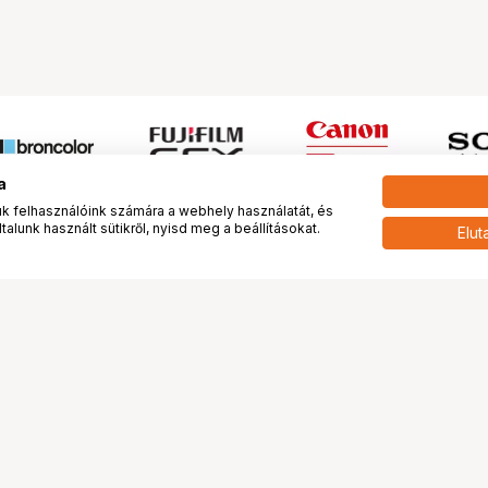
a
 felhasználóink számára a webhely használatát, és
alunk használt sütikről, nyisd meg a beállításokat.
Elut
 meg minket!
További oldalaink
tkozunk
Fotókönyv
 véleménye rólunk
Fotólabor
óterem és Stúdió
Digitalizálás
vények
PhaseOne