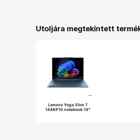
Utoljára megtekintett termé
Lenovo Yoga Slim 7
14AKP10 notebook 14"
WUXGA OLED, AMD
Ryzen AI 5 340, 16GB,
512GB SSD, Windows 11
Home, tajtékzöld