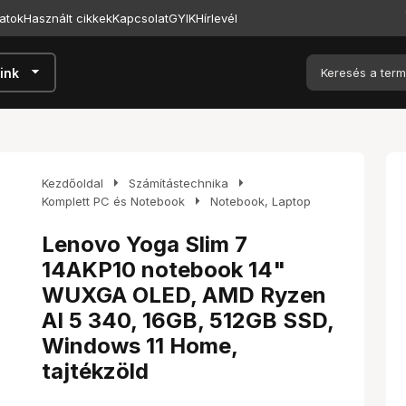
atok
Használt cikkek
Kapcsolat
GYIK
Hírlevél
arrow_drop_down
ink
arrow_right
arrow_right
Kezdőoldal
Számítástechnika
arrow_right
Komplett PC és Notebook
Notebook, Laptop
Lenovo Yoga Slim 7
14AKP10 notebook 14"
WUXGA OLED, AMD Ryzen
AI 5 340, 16GB, 512GB SSD,
Windows 11 Home,
tajtékzöld