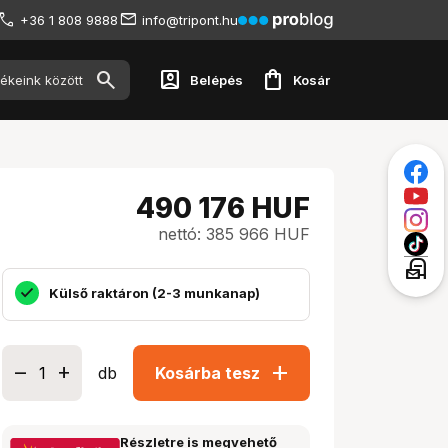
+36 1 808 9888
info@tripont.hu
account_box
shopping_bag
Belépés
Kosár
490 176
HUF
nettó: 385 966 HUF
local_post_office
Külső raktáron (2-3 munkanap)
add
db
Kosárba tesz
Részletre is megvehető