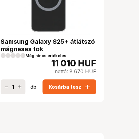
Samsung Galaxy S25+ átlátszó
mágneses tok
Még nincs értékelés
11 010
HUF
nettó: 8 670 HUF
add
db
Kosárba tesz