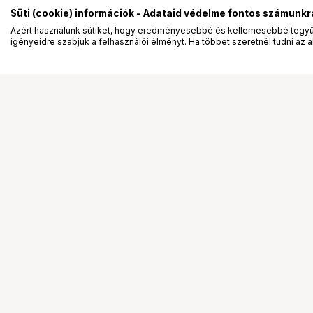
Süti (cookie) információk - Adataid védelme fontos számunkr
Azért használunk sütiket, hogy eredményesebbé és kellemesebbé tegyük
igényeidre szabjuk a felhasználói élményt. Ha többet szeretnél tudni az ált
Segítség a vásárláshoz
Ismerj
Fizetési lehetőségek
Bemuta
Szállítással kapcsolatos részletek
Vevőink
Reklamáció és termékvisszaküldés
Bemutat
Fogyasztói elállás
Rendez
Adattörlő kódok
Diákkár
Cofidis Express áruhitel
VIP kár
Lízing lehetőségek
Talent 
Ajándékutalvány
Állásaj
Gyakran Ismételt Kérdések