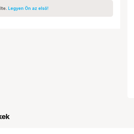
lte.
Legyen Ön az első!
kek