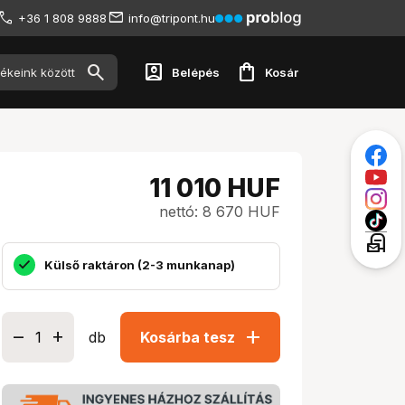
+36 1 808 9888
info@tripont.hu
account_box
shopping_bag
Belépés
Kosár
11 010
HUF
nettó: 8 670 HUF
local_post_office
Külső raktáron (2-3 munkanap)
add
db
Kosárba tesz