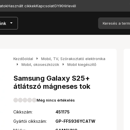
atok
Használt cikkek
Kapcsolat
GYIK
Hírlevél
arrow_drop_down
ink
arrow_right
Kezdőoldal
Mobil, TV, Szórakoztató elektronika
arrow_right
arrow_right
Mobil, okoseszközök
Mobil kiegészítő
Samsung Galaxy S25+
átlátszó mágneses tok
Még nincs értékelés
Cikkszám:
451175
Gyártói cikkszám:
GP-FFS936YCATW