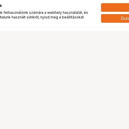
a
 felhasználóink számára a webhely használatát, és
alunk használt sütikről, nyisd meg a beállításokat.
Elut
 meg minket!
További oldalaink
tkozunk
Fotókönyv
 véleménye rólunk
Fotólabor
óterem és Stúdió
Digitalizálás
vények
PhaseOne
tya
Bluechip
tya
Problog
Program
Márkáink
ánlatok
Pályázatok