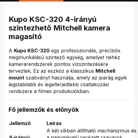
Kupo KSC-320 4-irányú
szintezhető Mitchell kamera
magasító
A
Kupo KSC-320
egy professzionális, precíziós
megmunkálású szintező egység, amelyet nehéz
kamerarendszerek pontos vízszintezésére
terveztek. Ez az eszköz a klasszikus
Mitchell
mount
szabványt használja, amely az iparág egyik
legstabilabb és legelterjedtebb csatlakozási
rendszere a filmes produkciókban.
Fő jellemzők és előnyök
Jellemző
Leírás
A két síkban állítható mechanizmus és
4-irányú
a nagyméretű recézett csavarok