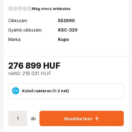
Még nincs értékelés
Cikkszám:
552690
Gyártói cikkszám:
KSC-320
Márka:
Kupo
276 899
HUF
nettó: 218 031 HUF
Külső raktáron (1-2 hét)
add
db
Kosárba tesz