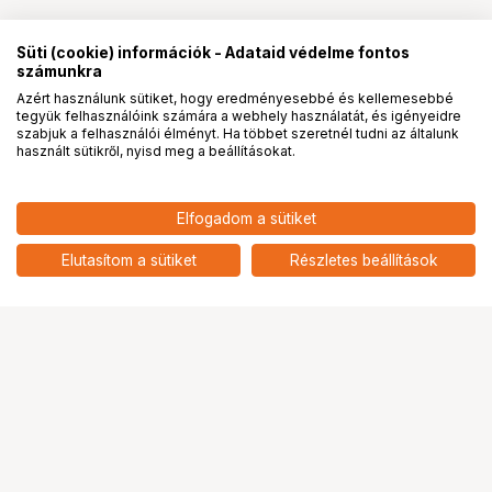
Süti (cookie) információk - Adataid védelme fontos
számunkra
Azért használunk sütiket, hogy eredményesebbé és kellemesebbé
tegyük felhasználóink számára a webhely használatát, és igényeidre
PRO
partnerségek
szabjuk a felhasználói élményt. Ha többet szeretnél tudni az általunk
használt sütikről, nyisd meg a beállításokat.
276 899
HUF
Elfogadom a sütiket
nettó: 218 031 HUF
KUPO KSC-320 4 WAY LEVELING
MITCHELL CAMERA RISER
add
Elutasítom a sütiket
Részletes beállítások
Ugrás az oldal tetejére
Segítség a vásárláshoz
Fizetési lehetőségek
Szállítással kapcsolatos részletek