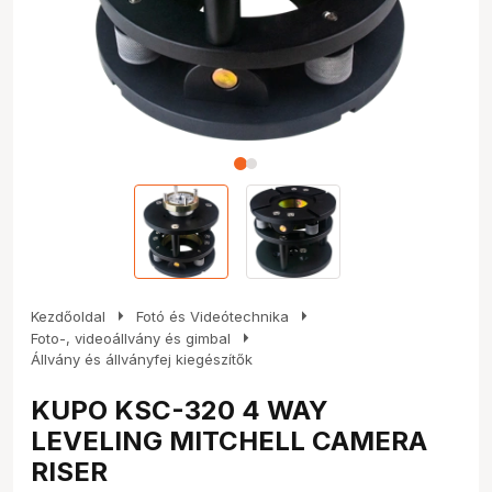
arrow_right
arrow_right
Kezdőoldal
Fotó és Videótechnika
arrow_right
Foto-, videoállvány és gimbal
Állvány és állványfej kiegészítők
KUPO KSC-320 4 WAY
LEVELING MITCHELL CAMERA
RISER