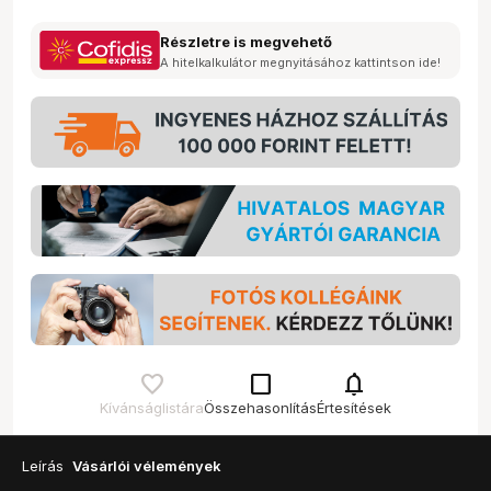
Részletre is megvehető
A hitelkalkulátor megnyitásához kattintson ide!
check_box_outline_blank
notifications
Kívánságlistára
Összehasonlítás
Értesítések
Leírás
Vásárlói vélemények