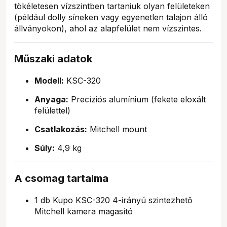
tökéletesen vízszintben tartaniuk olyan felületeken
(például dolly síneken vagy egyenetlen talajon álló
állványokon), ahol az alapfelület nem vízszintes.
Műszaki adatok
Modell:
KSC-320
Anyaga:
Precíziós alumínium (fekete eloxált
felülettel)
Csatlakozás:
Mitchell mount
Súly:
4,9 kg
A csomag tartalma
1 db Kupo KSC-320 4-irányú szintezhető
Mitchell kamera magasító