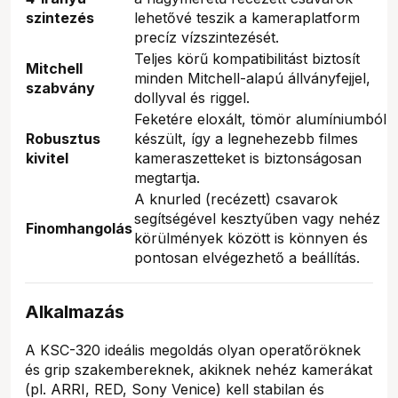
szintezés
lehetővé teszik a kameraplatform
precíz vízszintezését.
Teljes körű kompatibilitást biztosít
Mitchell
minden Mitchell-alapú állványfejjel,
szabvány
dollyval és riggel.
Feketére eloxált, tömör alumíniumból
Robusztus
készült, így a legnehezebb filmes
kivitel
kameraszetteket is biztonságosan
megtartja.
A knurled (recézett) csavarok
segítségével kesztyűben vagy nehéz
Finomhangolás
körülmények között is könnyen és
pontosan elvégezhető a beállítás.
Alkalmazás
A KSC-320 ideális megoldás olyan operatőröknek
és grip szakembereknek, akiknek nehéz kamerákat
(pl. ARRI, RED, Sony Venice) kell stabilan és