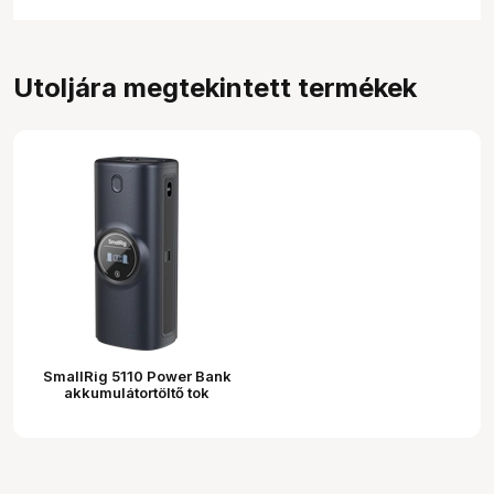
Utoljára megtekintett termékek
SmallRig 5110 Power Bank
akkumulátortöltő tok
készlet Nikon EN-EL15c
akkumulátorokhoz