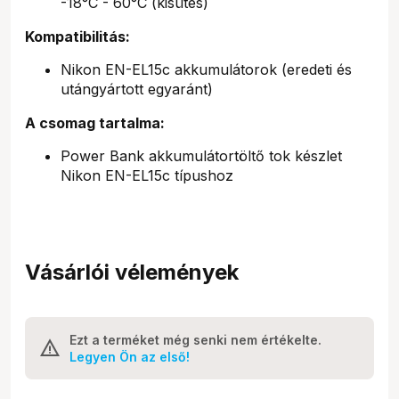
-18°C - 60°C (kisütés)
Kompatibilitás:
Nikon EN-EL15c akkumulátorok (eredeti és
utángyártott egyaránt)
A csomag tartalma:
Power Bank akkumulátortöltő tok készlet
Nikon EN-EL15c típushoz
Vásárlói vélemények
Ezt a terméket még senki nem értékelte.
Legyen Ön az első!