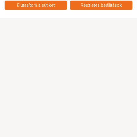
Nikon EN-EL15c
add
Elutasítom a sütiket
Részletes beállítások
akkumulátorokhoz
Ugrás az oldal tetejére
Segítség a vásárláshoz
Fizetési lehetőségek
Szállítással kapcsolatos részletek
Reklamáció és termékvisszaküldés
Fogyasztói elállás
Adattörlő kódok
Cofidis Express áruhitel
Lízing lehetőségek
Ajándékutalvány
Gyakran Ismételt Kérdések