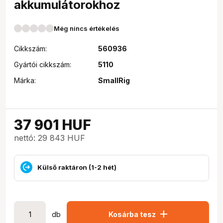
akkumulátorokhoz
Még nincs értékelés
Cikkszám:
560936
Gyártói cikkszám:
5110
Márka:
SmallRig
37 901
HUF
nettó: 29 843 HUF
Külső raktáron (1-2 hét)
add
db
Kosárba tesz