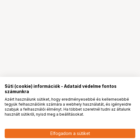
Süti (cookie) információk - Adataid védelme fontos
számunkra
Azért használunk sütiket, hogy eredményesebbé és kellemesebbé
tegyük felhasználóink számára a webhely használatát, és igényeidre
PRO
partnerségek
szabjuk a felhasználói élményt. Ha többet szeretnél tudni az általunk
használt sütikről, nyisd meg a beállításokat.
37 901
HUF
SmallRig 5110 Power Bank
Elfogadom a sütiket
nettó: 29 843 HUF
akkumulátortöltő tok készlet