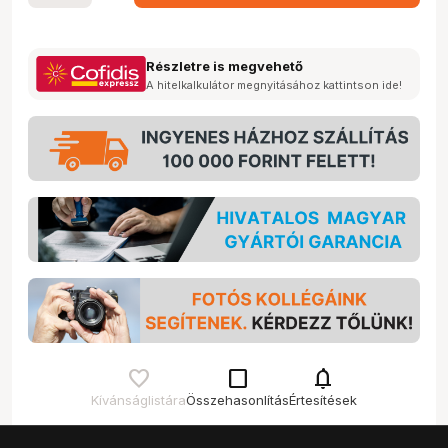
Részletre is megvehető
A hitelkalkulátor megnyitásához kattintson ide!
check_box_outline_blank
notifications
Kívánságlistára
Összehasonlítás
Értesítések