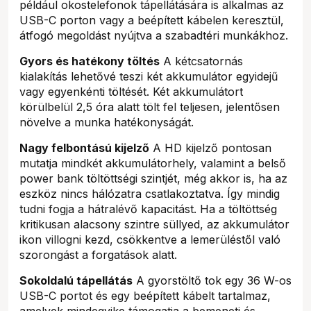
például okostelefonok tápellátására is alkalmas az
USB-C porton vagy a beépített kábelen keresztül,
átfogó megoldást nyújtva a szabadtéri munkákhoz.
Gyors és hatékony töltés
A kétcsatornás
kialakítás lehetővé teszi két akkumulátor egyidejű
vagy egyenkénti töltését. Két akkumulátort
körülbelül 2,5 óra alatt tölt fel teljesen, jelentősen
növelve a munka hatékonyságát.
Nagy felbontású kijelző
A HD kijelző pontosan
mutatja mindkét akkumulátorhely, valamint a belső
power bank töltöttségi szintjét, még akkor is, ha az
eszköz nincs hálózatra csatlakoztatva. Így mindig
tudni fogja a hátralévő kapacitást. Ha a töltöttség
kritikusan alacsony szintre süllyed, az akkumulátor
ikon villogni kezd, csökkentve a lemerüléstől való
szorongást a forgatások alatt.
Sokoldalú tápellátás
A gyorstöltő tok egy 36 W-os
USB-C portot és egy beépített kábelt tartalmaz,
amelyek mindegyike támogatja a bemeneti és