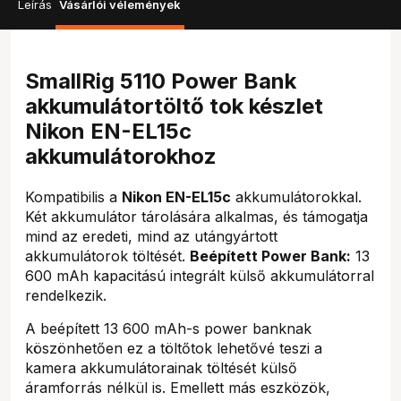
Leírás
Vásárlói vélemények
SmallRig 5110 Power Bank
akkumulátortöltő tok készlet
Nikon EN-EL15c
akkumulátorokhoz
Kompatibilis a
Nikon EN-EL15c
akkumulátorokkal.
Két akkumulátor tárolására alkalmas, és támogatja
mind az eredeti, mind az utángyártott
akkumulátorok töltését.
Beépített Power Bank:
13
600 mAh kapacitású integrált külső akkumulátorral
rendelkezik.
A beépített 13 600 mAh-s power banknak
köszönhetően ez a töltőtok lehetővé teszi a
kamera akkumulátorainak töltését külső
áramforrás nélkül is. Emellett más eszközök,