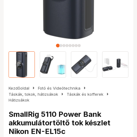
arrow_right
arrow_right
Kezdőoldal
Fotó és Videótechnika
arrow_right
arrow_right
Táskák, tokok, hátizsákok
Táskák és kofferek
Hátizsákok
SmallRig 5110 Power Bank
akkumulátortöltő tok készlet
Nikon EN-EL15c