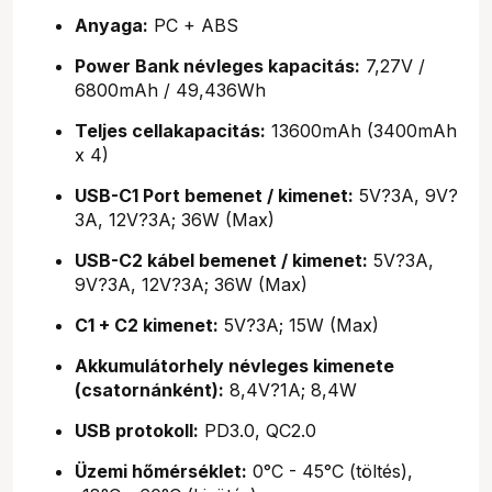
Anyaga:
PC + ABS
Power Bank névleges kapacitás:
7,27V /
6800mAh / 49,436Wh
Teljes cellakapacitás:
13600mAh (3400mAh
x 4)
USB-C1 Port bemenet / kimenet:
5V?3A, 9V?
3A, 12V?3A; 36W (Max)
USB-C2 kábel bemenet / kimenet:
5V?3A,
9V?3A, 12V?3A; 36W (Max)
C1 + C2 kimenet:
5V?3A; 15W (Max)
Akkumulátorhely névleges kimenete
(csatornánként):
8,4V?1A; 8,4W
USB protokoll:
PD3.0, QC2.0
Üzemi hőmérséklet:
0°C - 45°C (töltés),