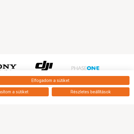
Elfogadom a sütiket
Ugrás az oldal tetejére
asítom a sütiket
Részletes beállítások
Tripont Szaküzlet
1131 Budapest, Keszkenő utca 22.