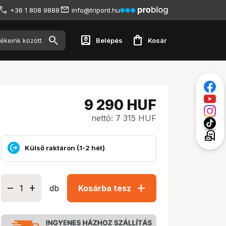
+36 1 808 9888
info@tripont.hu
account_box
shopping_bag
Belépés
Kosár
9 290
HUF
nettó: 7 315 HUF
local_post_office
Külső raktáron (1-2 hét)
add
db
Kosárba tesz