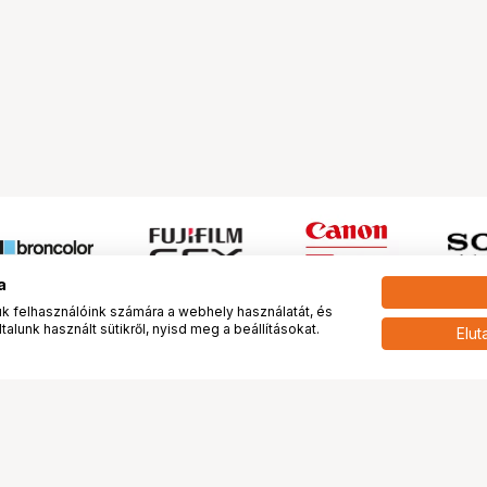
a
 felhasználóink számára a webhely használatát, és
alunk használt sütikről, nyisd meg a beállításokat.
Elut
 meg minket!
További oldalaink
tkozunk
Fotókönyv