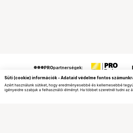
PRO
partnerségek:
Süti (cookie) információk - Adataid védelme fontos számunkr
Azért használunk sütiket, hogy eredményesebbé és kellemesebbé tegyük
igényeidre szabjuk a felhasználói élményt. Ha többet szeretnél tudni az ált
Segítség a vásárláshoz
Ismerj
Fizetési lehetőségek
Bemuta