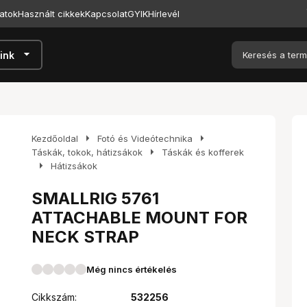
atok
Használt cikkek
Kapcsolat
GYIK
Hírlevél
arrow_drop_down
ink
arrow_right
arrow_right
Kezdőoldal
Fotó és Videótechnika
arrow_right
Táskák, tokok, hátizsákok
Táskák és kofferek
arrow_right
Hátizsákok
SMALLRIG 5761
ATTACHABLE MOUNT FOR
NECK STRAP
Még nincs értékelés
Cikkszám:
532256