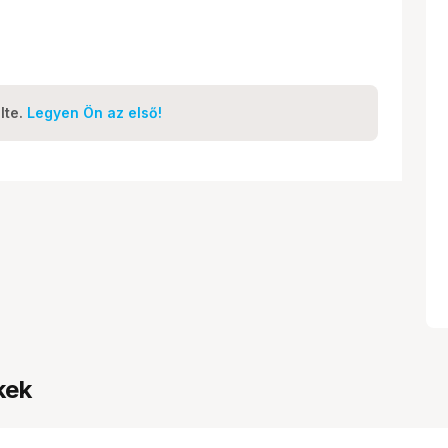
lte.
Legyen Ön az első!
kek