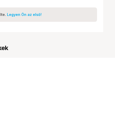
lte.
Legyen Ön az első!
kek