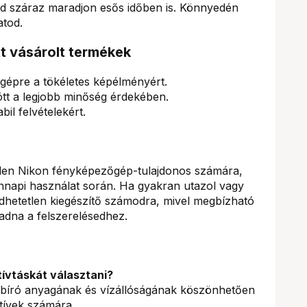
d száraz maradjon esős időben is. Könnyedén
atod.
tt vásárolt termékek
épre a tökéletes képélményért.
tt a legjobb minőség érdekében.
bil felvételekért.
inden Nikon fényképezőgép-tulajdonos számára,
ennapi használat során. Ha gyakran utazol vagy
gedhetetlen kiegészítő számodra, mivel megbízható
 adna a felszerelésedhez.
ívtáskát választani?
abíró anyagának és vízállóságának köszönhetően
tívek számára.