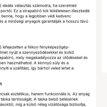
 ideális választás számodra, ha szeretnéd
portól. Ez a strapabíró tok tökéletesen illeszkedik
sz benne, hogy a legjobban védi kedvenc
a és a minőségi anyagok garantálják a hosszú távú
 kifejezetten a Nikon fényképezőgép-
elmet nyújt a szennyeződésekkel és külső
apabíró, mely megakadályozza az ütődéseket és
tben használhatod. A könnyű súly és a
íti a szállítást, így bárhol veled lehet a
n
mcsak esztétikus, hanem funkcionális is. Az anyag
 táska tartósságát. A táska belső bélésének
októl, míg a külső réteg vízállósága biztosítja,