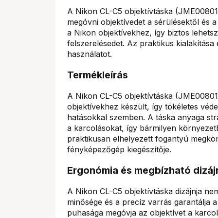
A Nikon CL-C5 objektívtáska (JME00801)
megóvni objektívedet a sérülésektől és a 
a Nikon objektívekhez, így biztos lehet
felszerelésedet. Az praktikus kialakítás
használatot.
Termékleírás
A Nikon CL-C5 objektívtáska (JME00801)
objektívekhez készült, így tökéletes véd
hatásokkal szemben. A táska anyaga str
a karcolásokat, így bármilyen környeze
praktikusan elhelyezett fogantyú megkönny
fényképezőgép kiegészítője.
Ergonómia és megbízható dizáj
A Nikon CL-C5 objektívtáska dizájnja ne
minősége és a precíz varrás garantálja a
puhasága megóvja az objektívet a karcolás