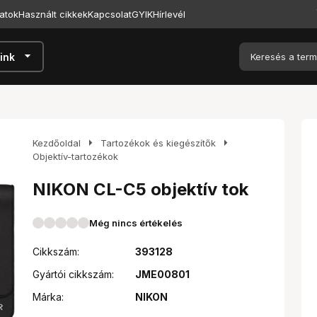
atok
Használt cikkek
Kapcsolat
GYIK
Hírlevél
arrow_drop_down
ink
arrow_right
arrow_right
Kezdőoldal
Tartozékok és kiegészítők
Objektív-tartozékok
NIKON CL-C5 objektív tok
Még nincs értékelés
Cikkszám:
393128
Gyártói cikkszám:
JME00801
Márka:
NIKON