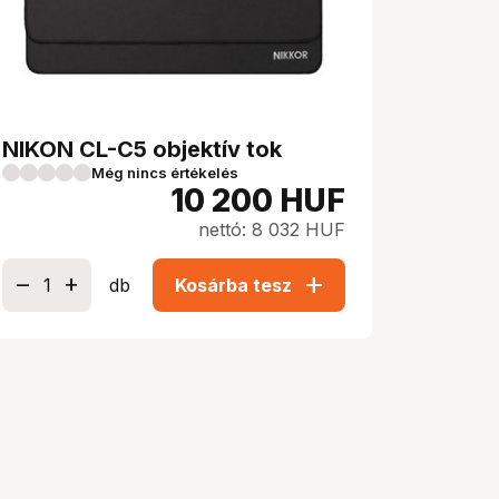
NIKON CL-C5 objektív tok
Még nincs értékelés
10 200
HUF
nettó: 8 032 HUF
add
db
Kosárba tesz