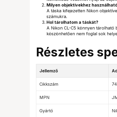
Milyen objektívekhez használhat
A táska kifejezetten Nikon objektíve
számukra.
Hol tárolhatom a táskát?
A Nikon CL-C5 könnyen tárolható b
köszönhetően nem foglal sok helye
Részletes spe
Jellemző
Ad
Cikkszám
74
MPN
J
Gyártó
Ni