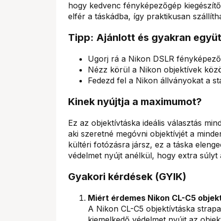
hogy kedvenc fényképezőgép kiegészítő
elfér a táskádba, így praktikusan szállíth
Tipp: Ajánlott és gyakran együ
Ugorj rá a Nikon DSLR fényképezőg
Nézz körül a Nikon objektívek közö
Fedezd fel a Nikon állványokat a sta
Kinek nyújtja a maximumot?
Ez az objektívtáska ideális választás m
aki szeretné megóvni objektívjét a mind
kültéri fotózásra jársz, ez a táska elen
védelmet nyújt anélkül, hogy extra súlyt
Gyakori kérdések (GYIK)
Miért érdemes Nikon CL-C5 objekt
A Nikon CL-C5 objektívtáska strap
kiemelkedő védelmet nyújt az objek