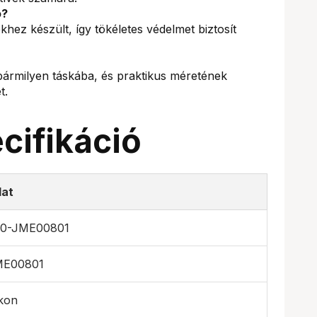
ó?
khez készült, így tökéletes védelmet biztosít
ármilyen táskába, és praktikus méretének
t.
cifikáció
at
0-JME00801
ME00801
kon