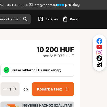
+36 1 808 9888
info@tripont.hu
account_box
shopping_bag
Belépés
Kosár
10 200
HUF
nettó: 8 032 HUF
local_post_office
Külső raktáron (1-2 munkanap)
add
db
Kosárba tesz