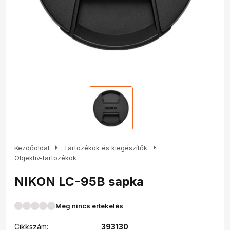
arrow_right
arrow_right
Kezdőoldal
Tartozékok és kiegészítők
Objektív-tartozékok
NIKON LC-95B sapka
Még nincs értékelés
Cikkszám:
393130