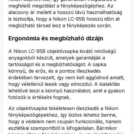
megfelelő megoldást a fényképezőgéphez. Az
alacsony ár mellett a hosszú távú használhatóság
is biztosítja, hogy a Nikon LC-95B hosszú időn át
megbízható társad lesz a fényképezés során.
Ergonómia és megbízható dizájn
A Nikon LC-95B objektívsapka kiváló minőségű
anyagokból készült, amelyek garantálják a
tartósságot és a megbízhatóságot. A sapka
könnyű, de erős, és a pontos illeszkedés
érdekében tervezett, így nem kell aggódnod amiatt,
hogy véletlenül leesik vagy elmozdul. A kialakítás
lehetővé teszi a könnyű használatot, amit a gyakori
fotózók is értékelni fognak.
Az objektívsapka tökéletesen illeszkedik a Nikon
fényképezőgépekhez, így biztos lehetsz benne,
hogy a védelem nem csupán funkcionális, hanem
esztétikai szempontból is kifogástalan. Bármikor