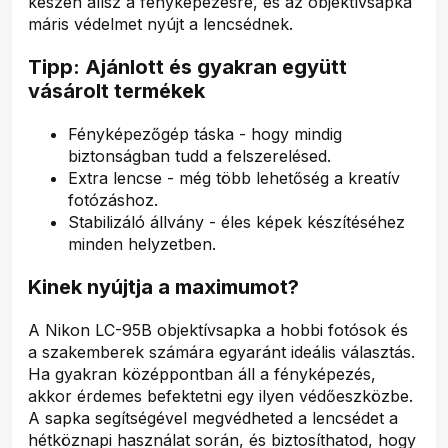
készen állsz a fényképezésre, és az objektívsapka
máris védelmet nyújt a lencsédnek.
Tipp: Ajánlott és gyakran együtt
vásárolt termékek
Fényképezőgép táska - hogy mindig
biztonságban tudd a felszerelésed.
Extra lencse - még több lehetőség a kreatív
fotózáshoz.
Stabilizáló állvány - éles képek készítéséhez
minden helyzetben.
Kinek nyújtja a maximumot?
A Nikon LC-95B objektívsapka a hobbi fotósok és
a szakemberek számára egyaránt ideális választás.
Ha gyakran középpontban áll a fényképezés,
akkor érdemes befektetni egy ilyen védőeszközbe.
A sapka segítségével megvédheted a lencsédet a
hétköznapi használat során, és biztosíthatod, hogy