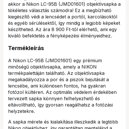
akkor a Nikon LC-95B (JMD01601) objektívsapka a
tökéletes választás számodra! Ez a megbízható
kiegészítő védi a lencsédet a portól, karcolásoktól
és egyéb sérülésektől, így mindig a legjobb képeket
készítheted. Az ára 8 900 Ft-tól elérhető, ami egy
kiváló befektetés a fényképezési élményeidhez.
Termékleírás
A Nikon LC-95B (JMD01601) egy prémium
minőségű objektívsapka, amely a NIKON
termékpalettáján található. Az objektívsapka
megakadályozza a por és a piszok bejutását a
lencsébe, ami különösen fontos, ha gyakran
fotózol kültéren. Az optimális védelem érdekében
tervezett sapka könnyen felhelyezhető és
eltávolítható, így gyorsan reagálhatsz a fotózási
helyzetekre.
A sapka mérete és kialakítása illeszkedik a legtöbb
Nikon objektívhez, így garantáltan megtalálod a