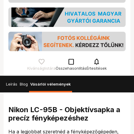
check_box_outline_blank
notifications
Kívánságlistára
Összehasonlítás
Értesítések
Leírás
Blog
Vásárlói vélemények
Nikon LC-95B - Objektívsapka a
precíz fényképezéshez
Ha a legjobbat szeretnéd a fényképezőgépeden,