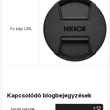
Fo kép URL
Kapcsolódó blogbejegyzések
favorite
0
FOTÓS CUCCOK