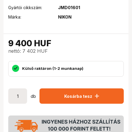
Gyártói cikkszám:
JMD01601
Márka:
NIKON
9 400
HUF
nettó: 7 402 HUF
Külső raktáron (1-2 munkanap)
add
db
Kosárba tesz