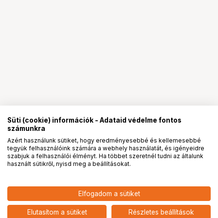
Süti (cookie) információk - Adataid védelme fontos
számunkra
Azért használunk sütiket, hogy eredményesebbé és kellemesebbé
tegyük felhasználóink számára a webhely használatát, és igényeidre
PRO
partnerségek
szabjuk a felhasználói élményt. Ha többet szeretnél tudni az általunk
használt sütikről, nyisd meg a beállításokat.
9 400
HUF
Elfogadom a sütiket
nettó: 7 402 HUF
NIKON LC-95B sapka
add
Elutasítom a sütiket
Részletes beállítások