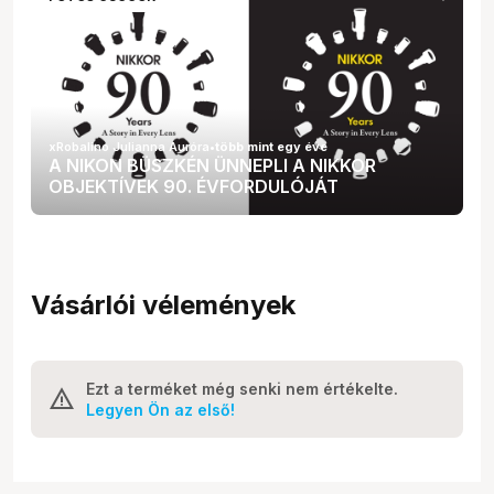
xRobalino Julianna Auróra
•
több mint egy éve
A NIKON BÜSZKÉN ÜNNEPLI A NIKKOR
OBJEKTÍVEK 90. ÉVFORDULÓJÁT
Vásárlói vélemények
Ezt a terméket még senki nem értékelte.
Legyen Ön az első!