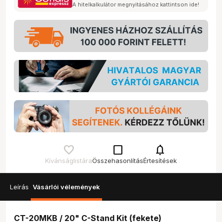
A hitelkalkulátor megnyitásához kattintson ide!
check_box_outline_blank
notifications
Kívánságlistára
Összehasonlítás
Értesítések
Leírás
Vásárlói vélemények
CT-20MKB / 20" C-Stand Kit (fekete)