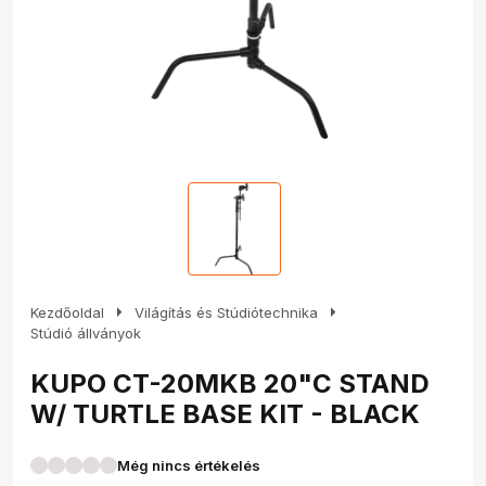
arrow_right
arrow_right
Kezdőoldal
Világítás és Stúdiótechnika
Stúdió állványok
KUPO CT-20MKB 20"C STAND
W/ TURTLE BASE KIT - BLACK
Még nincs értékelés