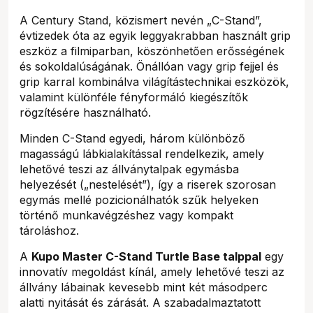
A Century Stand, közismert nevén „C-Stand”,
évtizedek óta az egyik leggyakrabban használt grip
eszköz a filmiparban, köszönhetően erősségének
és sokoldalúságának. Önállóan vagy grip fejjel és
grip karral kombinálva világítástechnikai eszközök,
valamint különféle fényformáló kiegészítők
rögzítésére használható.
Minden C-Stand egyedi, három különböző
magasságú lábkialakítással rendelkezik, amely
lehetővé teszi az állványtalpak egymásba
helyezését („nestelését”), így a riserek szorosan
egymás mellé pozicionálhatók szűk helyeken
történő munkavégzéshez vagy kompakt
tároláshoz.
A
Kupo Master C-Stand Turtle Base talppal
egy
innovatív megoldást kínál, amely lehetővé teszi az
állvány lábainak kevesebb mint két másodperc
alatti nyitását és zárását. A szabadalmaztatott