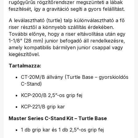
rugógyűrűs rögzítőrendszer megszünteti a lábak
feszítését, így a gravitáció segíti a gyors felállítást.
A leválasztható (turtle) talp különválasztható a fő
riser résztől a könnyebb szállítás érdekében.
További előnye, hogy a riser eltávolítása után egy
1-1/8” (28 mm) junior befogadó áll rendelkezésre,
amely kompatibilis bármilyen junior csappal vagy
kiegészítővel.
Tartalmazza:
CT-20M/B állvány (Turtle Base – gyorskioldós
C-Stand)
KCP-200/B 2,5”-os grip fej
KCP-221/B grip kar
Master Series C-Stand Kit – Turtle Base
1 db grip kar és 1 db 2,5”-os grip fej