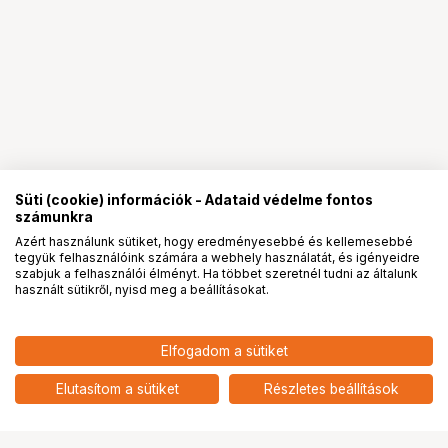
Süti (cookie) információk - Adataid védelme fontos
számunkra
Azért használunk sütiket, hogy eredményesebbé és kellemesebbé
tegyük felhasználóink számára a webhely használatát, és igényeidre
PRO
partnerségek
szabjuk a felhasználói élményt. Ha többet szeretnél tudni az általunk
használt sütikről, nyisd meg a beállításokat.
71 900
HUF
Elfogadom a sütiket
nettó: 56 614 HUF
KUPO CT-20MKB 20"C STAND
W/ TURTLE BASE KIT - BLACK
add
Elutasítom a sütiket
Részletes beállítások
Ugrás az oldal tetejére