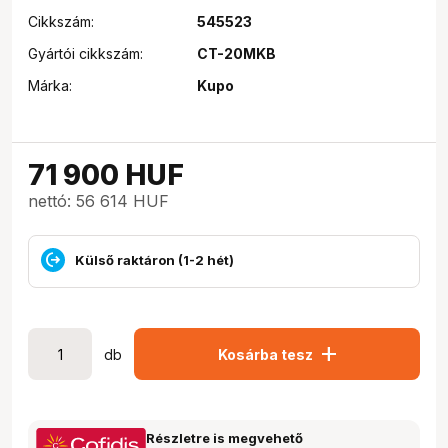
Cikkszám:
545523
Gyártói cikkszám:
CT-20MKB
Márka:
Kupo
71 900
HUF
nettó: 56 614 HUF
Külső raktáron (1-2 hét)
add
db
Kosárba tesz
Részletre is megvehető