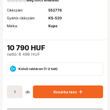
Még nincs értékelés
Cikkszám:
552776
Gyártói cikkszám:
KS-520
Márka:
Kupo
10 790
HUF
nettó: 8 496 HUF
Külső raktáron (1-2 hét)
add
db
Kosárba tesz