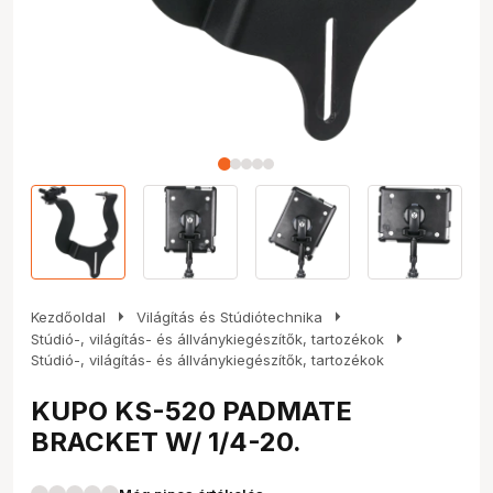
arrow_right
arrow_right
Kezdőoldal
Világítás és Stúdiótechnika
arrow_right
Stúdió-, világítás- és állványkiegészítők, tartozékok
Stúdió-, világítás- és állványkiegészítők, tartozékok
KUPO KS-520 PADMATE
BRACKET W/ 1/4-20.