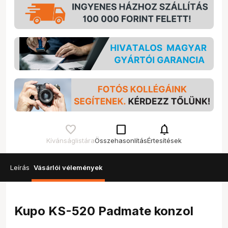
check_box_outline_blank
notifications
Kívánságlistára
Összehasonlítás
Értesítések
Leírás
Vásárlói vélemények
Kupo KS-520 Padmate konzol