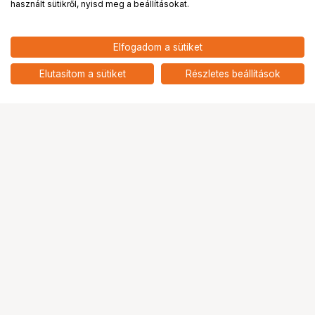
használt sütikről, nyisd meg a beállításokat.
10 790
HUF
Elfogadom a sütiket
nettó: 8 496 HUF
KUPO KS-520 PADMATE
BRACKET W/ 1/4-20.
add
Elutasítom a sütiket
Részletes beállítások
Ugrás az oldal tetejére
Segítség a vásárláshoz
Fizetési lehetőségek
Szállítással kapcsolatos részletek
Reklamáció és termékvisszaküldés
Fogyasztói elállás
Adattörlő kódok
Cofidis Express áruhitel