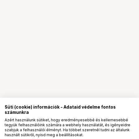
Süti (cookie) információk - Adataid védelme fontos
számunkra
Azért használunk sütiket, hogy eredményesebbé és kellemesebbé
tegyük felhasználóink számára a webhely használatát, és igényeidre
PRO
partnerségek
szabjuk a felhasználói élményt. Ha többet szeretnél tudni az általunk
használt sütikről, nyisd meg a beállításokat.