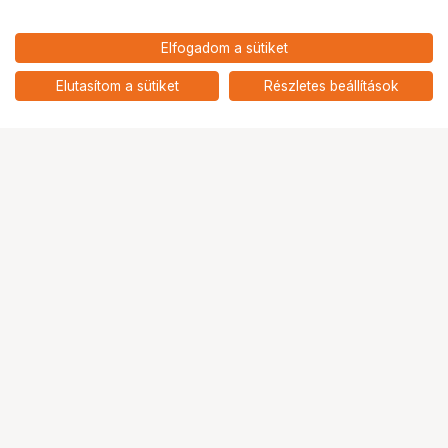
58 900
HUF
Elfogadom a sütiket
KUPO KS-693 COMPLETE
nettó: 46 378 HUF
MITCHELL THREADED & CASTLE
add
NUT
Elutasítom a sütiket
Részletes beállítások
Ugrás az oldal tetejére
Segítség a vásárláshoz
Fizetési lehetőségek
Szállítással kapcsolatos részletek
Reklamáció és termékvisszaküldés
Fogyasztói elállás
Adattörlő kódok
Cofidis Express áruhitel
Lízing lehetőségek