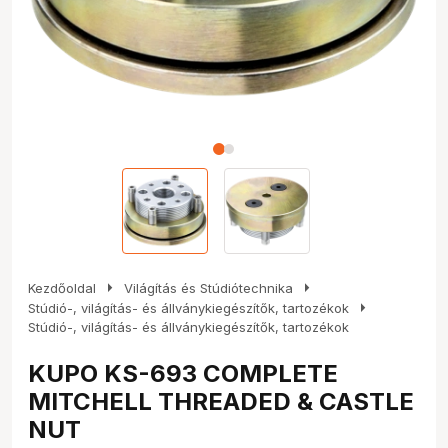
arrow_right
arrow_right
Kezdőoldal
Világítás és Stúdiótechnika
arrow_right
Stúdió-, világítás- és állványkiegészítők, tartozékok
Stúdió-, világítás- és állványkiegészítők, tartozékok
KUPO KS-693 COMPLETE
MITCHELL THREADED & CASTLE
NUT