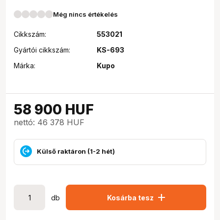
Még nincs értékelés
Cikkszám:
553021
Gyártói cikkszám:
KS-693
Márka:
Kupo
58 900
HUF
nettó: 46 378 HUF
Külső raktáron (1-2 hét)
add
db
Kosárba tesz