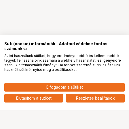
Süti (cookie) információk - Adataid védelme fontos
számunkra
Azért használunk sütiket, hogy eredményesebbé és kellemesebbé
tegyük felhasználóink számára a webhely használatát, és igényeidre
PRO
partnerségek
szabjuk a felhasználói élményt. Ha többet szeretnél tudni az általunk
használt sütikről, nyisd meg a beállításokat.
Elfogadom a sütiket
Elutasítom a sütiket
Részletes beállítások
Ugrás az oldal tetejére