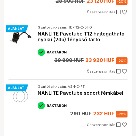
28 900 HUF
23 120 HUF
-
20
%
check_box_outline_blank
Összehasonlítás
Gyártói cikkszám: HD-T12-2-BHG
AJÁNLAT
NANLITE Pavotube T12 hajtogatható
nyakú (2db) fénycső tartó
RAKTÁRON
29 900 HUF
23 920 HUF
-
20
%
check_box_outline_blank
Összehasonlítás
Gyártói cikkszám: AS-HC-PT
AJÁNLAT
NANLITE Pavotube sodort fémkábel
RAKTÁRON
290 HUF
232 HUF
-
20
%
check_box_outline_blank
Összehasonlítás