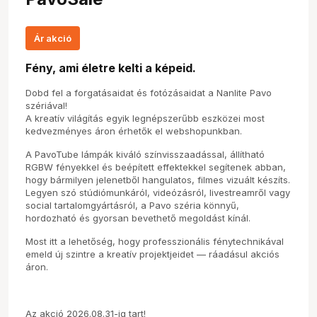
Ár akció
Fény, ami életre kelti a képeid.
Dobd fel a forgatásaidat és fotózásaidat a Nanlite Pavo
szériával!
A kreatív világítás egyik legnépszerűbb eszközei most
kedvezményes áron érhetők el webshopunkban.
A PavoTube lámpák kiváló színvisszaadással, állítható
RGBW fényekkel és beépített effektekkel segítenek abban,
hogy bármilyen jelenetből hangulatos, filmes vizuált készíts.
Legyen szó stúdiómunkáról, videózásról, livestreamről vagy
social tartalomgyártásról, a Pavo széria könnyű,
hordozható és gyorsan bevethető megoldást kínál.
Most itt a lehetőség, hogy professzionális fénytechnikával
emeld új szintre a kreatív projektjeidet — ráadásul akciós
áron.
Az akció 2026.08.31-ig tart!