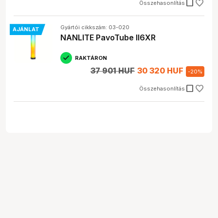
check_box_outline_blank
Összehasonlítás
Gyártói cikkszám: 03-020
AJÁNLAT
NANLITE PavoTube II6XR
RAKTÁRON
37 901 HUF
30 320 HUF
-
20
%
check_box_outline_blank
Összehasonlítás