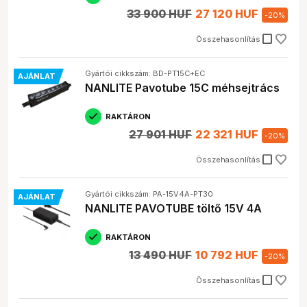
33 900 HUF
27 120 HUF
-
20
%
check_box_outline_blank
Összehasonlítás
Gyártói cikkszám: BD-PT15C+EC
AJÁNLAT
NANLITE Pavotube 15C méhsejtrács
RAKTÁRON
27 901 HUF
22 321 HUF
-
20
%
check_box_outline_blank
Összehasonlítás
Gyártói cikkszám: PA-15V4A-PT30
AJÁNLAT
NANLITE PAVOTUBE töltő 15V 4A
RAKTÁRON
13 490 HUF
10 792 HUF
-
20
%
check_box_outline_blank
Összehasonlítás