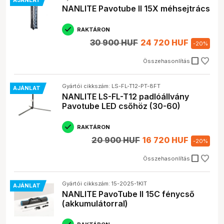
AJÁNLAT
NANLITE Pavotube II 15X méhsejtrács
RAKTÁRON
30 900 HUF
24 720 HUF
-
20
%
check_box_outline_blank
Összehasonlítás
Gyártói cikkszám: LS-FL-T12-PT-8FT
AJÁNLAT
NANLITE LS-FL-T12 padlóállvány
Pavotube LED csőhöz (30-60)
RAKTÁRON
20 900 HUF
16 720 HUF
-
20
%
check_box_outline_blank
Összehasonlítás
Gyártói cikkszám: 15-2025-1KIT
AJÁNLAT
NANLITE PavoTube II 15C fénycső
(akkumulátorral)