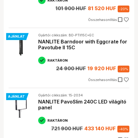
RAKTÁRON
101 900 HUF
81 520 HUF
-
20
%
check_box_outline_blank
Összehasonlítás
Gyártói cikkszám: BD-PTII15C+EC
AJÁNLAT
NANLITE Barndoor with Eggcrate for
Pavotube II 15C
RAKTÁRON
24 900 HUF
19 920 HUF
-
20
%
check_box_outline_blank
Összehasonlítás
Gyártói cikkszám: 15-2034
AJÁNLAT
NANLITE PavoSlim 240C LED világító
panel
RAKTÁRON
721 900 HUF
433 140 HUF
-
40
%