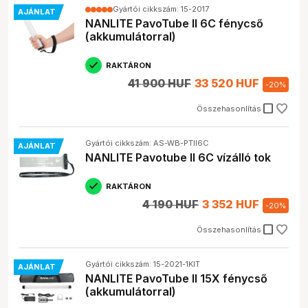
Gyártói cikkszám: 15-2017
AJÁNLAT
NANLITE PavoTube II 6C fénycső
(akkumulátorral)
RAKTÁRON
41 900 HUF
33 520 HUF
-
20
%
check_box_outline_blank
Összehasonlítás
Gyártói cikkszám: AS-WB-PTII6C
AJÁNLAT
NANLITE Pavotube II 6C vízálló tok
RAKTÁRON
4 190 HUF
3 352 HUF
-
20
%
check_box_outline_blank
Összehasonlítás
Gyártói cikkszám: 15-2021-1KIT
AJÁNLAT
NANLITE PavoTube II 15X fénycső
(akkumulátorral)