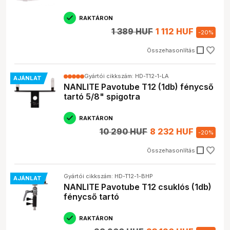
RAKTÁRON
1 389 HUF
1 112 HUF
-
20
%
check_box_outline_blank
Összehasonlítás
Gyártói cikkszám: HD-T12-1-LA
AJÁNLAT
NANLITE Pavotube T12 (1db) fénycső
tartó 5/8" spigotra
RAKTÁRON
10 290 HUF
8 232 HUF
-
20
%
check_box_outline_blank
Összehasonlítás
Gyártói cikkszám: HD-T12-1-BHP
AJÁNLAT
NANLITE Pavotube T12 csuklós (1db)
fénycső tartó
RAKTÁRON