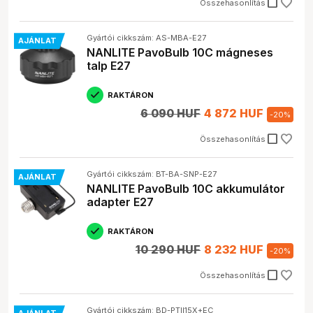
check_box_outline_blank
Összehasonlítás
Gyártói cikkszám: AS-MBA-E27
AJÁNLAT
NANLITE PavoBulb 10C mágneses
talp E27
RAKTÁRON
6 090 HUF
4 872 HUF
-
20
%
check_box_outline_blank
Összehasonlítás
Gyártói cikkszám: BT-BA-SNP-E27
AJÁNLAT
NANLITE PavoBulb 10C akkumulátor
adapter E27
RAKTÁRON
10 290 HUF
8 232 HUF
-
20
%
check_box_outline_blank
Összehasonlítás
Gyártói cikkszám: BD-PTII15X+EC