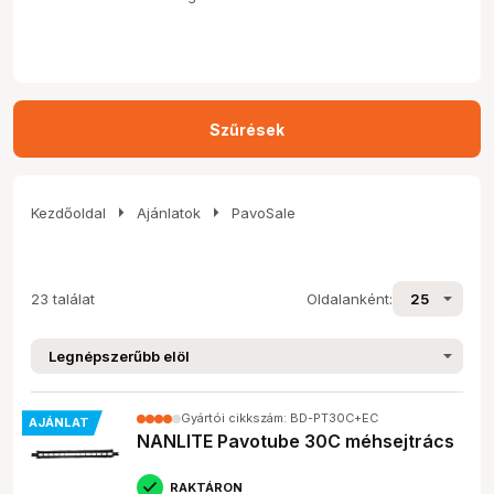
Szűrések
arrow_right
arrow_right
Kezdőoldal
Ajánlatok
PavoSale
23 találat
Oldalanként:
Gyártói cikkszám: BD-PT30C+EC
AJÁNLAT
NANLITE Pavotube 30C méhsejtrács
RAKTÁRON