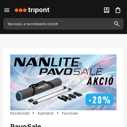
menu
account_box
shopping_bag
arrow_right
arrow_right
Kezdőoldal
Ajánlatok
PavoSale
PavoSale