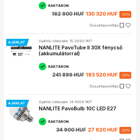
RAKTÁRON
162 900 HUF
130 320 HUF
-
20
%
check_box_outline_blank
Összehasonlítás
Gyártói cikkszám: 15-2020-1KIT
AJÁNLAT
NANLITE PavoTube II 30X fénycső
(akkumulátorral)
RAKTÁRON
241 899 HUF
193 520 HUF
-
20
%
check_box_outline_blank
Összehasonlítás
Gyártói cikkszám: 14-1004-1KIT
AJÁNLAT
NANLITE PavoBulb 10C LED E27
RAKTÁRON
34 900 HUF
27 920 HUF
-
20
%