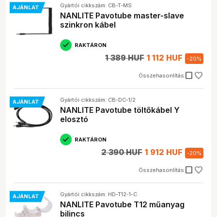
Gyártói cikkszám: CB-T-MS
AJÁNLAT
NANLITE Pavotube master-slave
szinkron kábel
RAKTÁRON
1 389 HUF
1 112 HUF
-
20
%
check_box_outline_blank
Összehasonlítás
Gyártói cikkszám: CB-DC-1/2
AJÁNLAT
NANLITE Pavotube töltőkábel Y
elosztó
RAKTÁRON
2 390 HUF
1 912 HUF
-
20
%
check_box_outline_blank
Összehasonlítás
Gyártói cikkszám: HD-T12-1-C
AJÁNLAT
NANLITE Pavotube T12 műanyag
bilincs