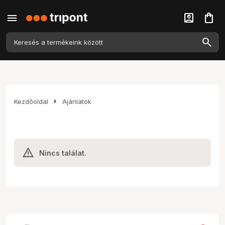
menu
account_box
shopping_bag
arrow_right
Kezdőoldal
Ajánlatok
Nincs találat.