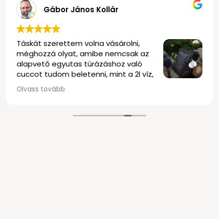
Gábor János Kollár
Táskát szerettem volna vásárolni,
méghozzá olyat, amibe nemcsak az
alapvető egyutas túrázáshoz való
cuccot tudom beletenni, mint a 2l víz,
póló, bicska, iratok, kaja és nasi,
Olvass tovább
hanem bele tudok tenni egy normális méretű
fényképezőgépet is. Utóbbit úgy, hogy ne kelljen
teljesen levennem a hátamról a hátizsákot, ha
fotózni szeretnék, legalább az egyik vállamon
maradjon ott, hogy gyors is legyen a fotózás, és
ne kelljen megállni, pláne nem letenni a táskámat.
Az eladó segített válogatni, megmutatott pár
hátizsákot, némelyik kicsi volt, más nagy, volt
amelyik nem is tetszett, egyet találtunk végül, ami
elég jónak nézett ki. Egy Vanguard VEO select 41
lett a kiszemelt.
Mindent tudott, amire terveztem. Egyedül az ára