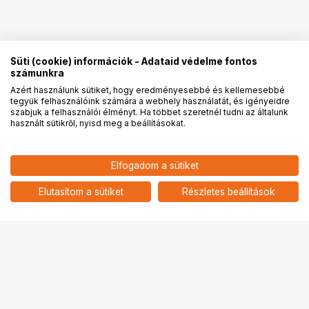
Süti (cookie) információk - Adataid védelme fontos
számunkra
Azért használunk sütiket, hogy eredményesebbé és kellemesebbé
tegyük felhasználóink számára a webhely használatát, és igényeidre
PRO
partnerségek
szabjuk a felhasználói élményt. Ha többet szeretnél tudni az általunk
használt sütikről, nyisd meg a beállításokat.
Elfogadom a sütiket
Elutasítom a sütiket
Részletes beállítások
Ugrás az oldal tetejére
Segítség a vásárláshoz