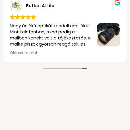
Butkai Attila
Nagy értékű optikát rendeltem tőlük.
Mint telefonban, mind pedig e-
mailben korrekt volt a tájékoztatás. e-
mailre piszok gyorsan reagáltak, és
elég rugalmasak voltak mindenben. a
Olvass tovább
szállítás is nagyon gyors volt, precízen, a
és biztonságosan becsomagolva. Rendel
délután kettő körül történt meg, másnap
kezembe kaptam az objektívet.
Olvastam a negatív véleményeket, én e
tudom megerősíteni, nekem nagyon pozit
tapasztalat volt ez a bolt. Kösz mindent T
Klasszak vagytok!