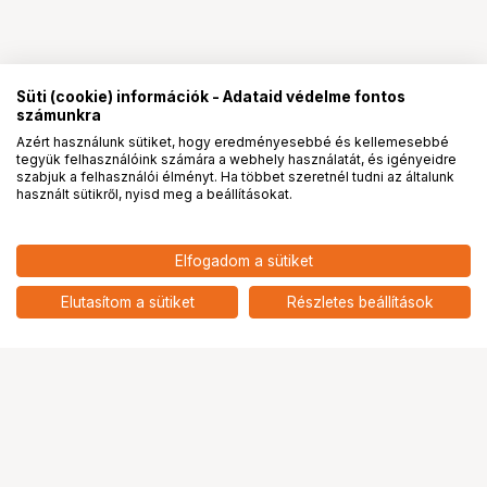
Süti (cookie) információk - Adataid védelme fontos
számunkra
Azért használunk sütiket, hogy eredményesebbé és kellemesebbé
tegyük felhasználóink számára a webhely használatát, és igényeidre
PRO
partnerségek
szabjuk a felhasználói élményt. Ha többet szeretnél tudni az általunk
használt sütikről, nyisd meg a beállításokat.
Elfogadom a sütiket
Elutasítom a sütiket
Részletes beállítások
Ugrás az oldal tetejére
Segítség a vásárláshoz