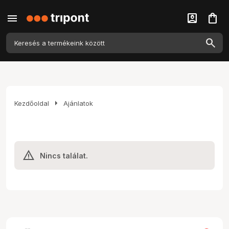
menu
account_box
shopping_bag
arrow_right
Kezdőoldal
Ajánlatok
Nincs találat.