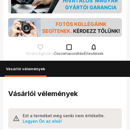
check_box_outline_blank
notifications
Kívánságlistára
Összehasonlítás
Értesítések
Vásárlói vélemények
Vásárlói vélemények
Ezt a terméket még senki nem értékelte.
Legyen Ön az első!