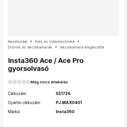
arrow_right
arrow_right
Kezdőoldal
Fotó és Videótechnika
arrow_right
Drónok és akciókamerák
Akciókamera kiegészítők
Insta360 Ace / Ace Pro
gyorsolvasó
Még nincs értékelés
Cikkszám:
551726
Gyártói cikkszám:
PJ.MAX0401
Márka:
Insta360