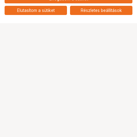
nettó: 25 268 HUF
Insta360 Ace / Ace Pro
gyorsolvasó
add
Elutasítom a sütiket
Részletes beállítások
Ugrás az oldal tetejére
Segítség a vásárláshoz
Fizetési lehetőségek
Szállítással kapcsolatos részletek
Reklamáció és termékvisszaküldés
Fogyasztói elállás
Adattörlő kódok
Cofidis Express áruhitel
Lízing lehetőségek
Ajándékutalvány