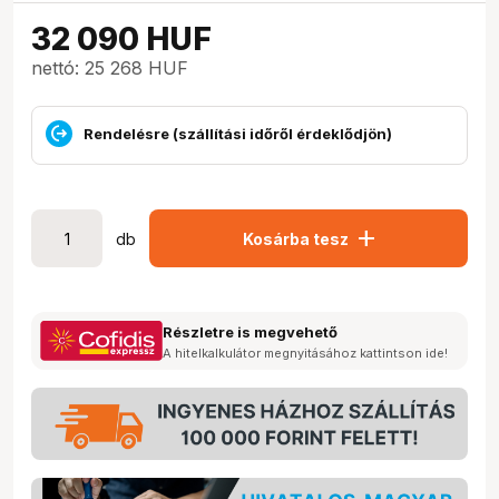
32 090
HUF
nettó: 25 268 HUF
Rendelésre (szállítási időről érdeklődjön)
add
db
Kosárba tesz
Részletre is megvehető
A hitelkalkulátor megnyitásához kattintson ide!