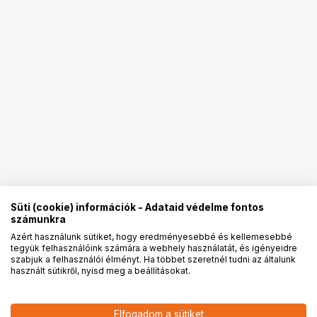
Süti (cookie) információk - Adataid védelme fontos
számunkra
Azért használunk sütiket, hogy eredményesebbé és kellemesebbé
tegyük felhasználóink számára a webhely használatát, és igényeidre
PRO
partnerségek
szabjuk a felhasználói élményt. Ha többet szeretnél tudni az általunk
használt sütikről, nyisd meg a beállításokat.
32 090
HUF
Elfogadom a sütiket