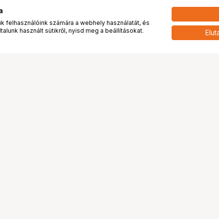
a
 felhasználóink számára a webhely használatát, és
alunk használt sütikről, nyisd meg a beállításokat.
Elut
 meg minket!
További oldalaink
tkozunk
Fotókönyv
 véleménye rólunk
Fotólabor
óterem és Stúdió
Digitalizálás
vények
PhaseOne
tya
Bluechip
tya
Problog
Program
Márkáink
ánlatok
Pályázatok