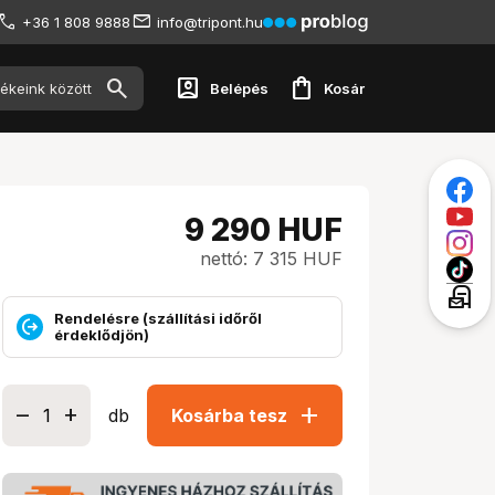
+36 1 808 9888
info@tripont.hu
account_box
shopping_bag
Belépés
Kosár
9 290
HUF
nettó: 7 315 HUF
local_post_office
Rendelésre (szállítási időről
érdeklődjön)
add
db
Kosárba tesz