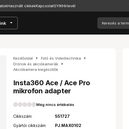
atok
Használt cikkek
Kapcsolat
GYIK
Hírlevél
arrow_drop_down
ink
arrow_right
arrow_right
Kezdőoldal
Fotó és Videótechnika
arrow_right
Drónok és akciókamerák
Akciókamera kiegészítők
Insta360 Ace / Ace Pro
mikrofon adapter
Még nincs értékelés
Cikkszám:
551727
Gyártói cikkszám:
PJ.MAX0102