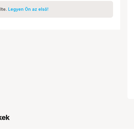
lte.
Legyen Ön az első!
kek