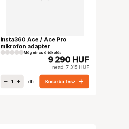
Insta360 Ace / Ace Pro
mikrofon adapter
Még nincs értékelés
9 290
HUF
nettó: 7 315 HUF
add
db
Kosárba tesz