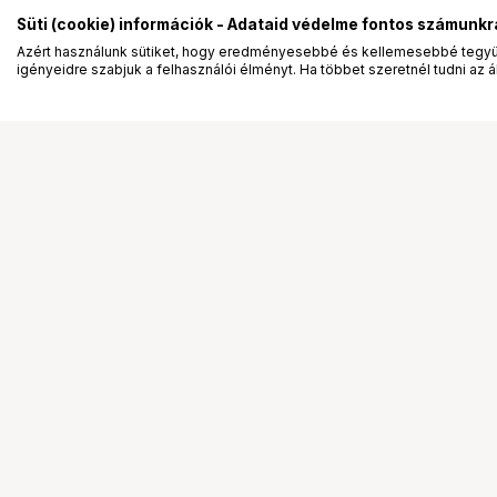
Süti (cookie) információk - Adataid védelme fontos számunkr
Azért használunk sütiket, hogy eredményesebbé és kellemesebbé tegyük
igényeidre szabjuk a felhasználói élményt. Ha többet szeretnél tudni az ált
Segítség a vásárláshoz
Ismerj
Fizetési lehetőségek
Bemuta
Szállítással kapcsolatos részletek
Vevőink
Reklamáció és termékvisszaküldés
Bemutat
Fogyasztói elállás
Rendez
Adattörlő kódok
Diákkár
Cofidis Express áruhitel
VIP kár
Lízing lehetőségek
Talent 
Ajándékutalvány
Állásaj
Gyakran Ismételt Kérdések