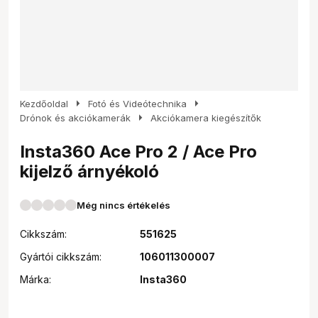
arrow_right
arrow_right
Kezdőoldal
Fotó és Videótechnika
arrow_right
Drónok és akciókamerák
Akciókamera kiegészítők
Insta360 Ace Pro 2 / Ace Pro
kijelző árnyékoló
Még nincs értékelés
Cikkszám:
551625
Gyártói cikkszám:
106011300007
Márka:
Insta360