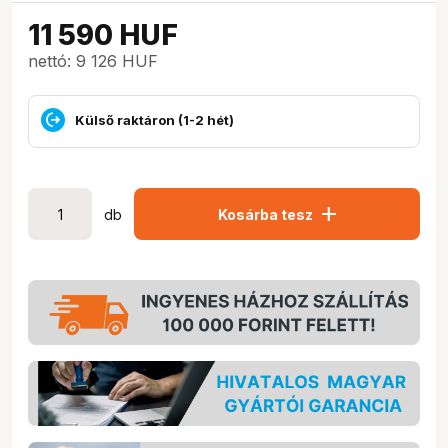
11 590
HUF
nettó: 9 126 HUF
Külső raktáron (1-2 hét)
add
db
Kosárba tesz