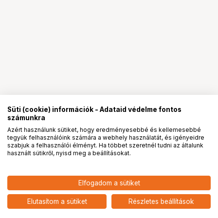
Süti (cookie) információk - Adataid védelme fontos
számunkra
Azért használunk sütiket, hogy eredményesebbé és kellemesebbé
tegyük felhasználóink számára a webhely használatát, és igényeidre
PRO
partnerségek
szabjuk a felhasználói élményt. Ha többet szeretnél tudni az általunk
használt sütikről, nyisd meg a beállításokat.
11 590
HUF
Elfogadom a sütiket
nettó: 9 126 HUF
Insta360 Ace Pro 2 / Ace Pro
kijelző árnyékoló
add
Elutasítom a sütiket
Részletes beállítások