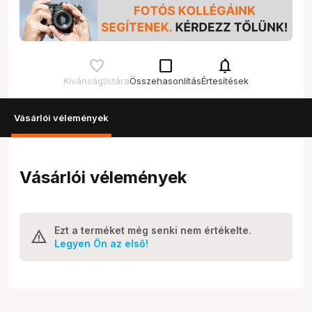
check_box_outline_blank
notifications
Kívánságlistára
Összehasonlítás
Értesítések
Vásárlói vélemények
Vásárlói vélemények
Ezt a terméket még senki nem értékelte.
Legyen Ön az első!