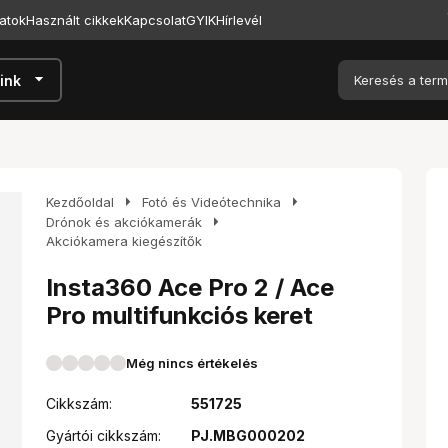
atok
Használt cikkek
Kapcsolat
GYIK
Hírlevél
arrow_drop_down
ink
arrow_right
arrow_right
Kezdőoldal
Fotó és Videótechnika
arrow_right
Drónok és akciókamerák
Akciókamera kiegészítők
Insta360 Ace Pro 2 / Ace
Pro multifunkciós keret
Még nincs értékelés
Cikkszám:
551725
Gyártói cikkszám:
PJ.MBG000202