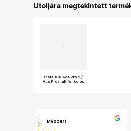
Utoljára megtekintett termé
Insta360 Ace Pro 2 /
Ace Pro multifunkciós
keret
MRobert