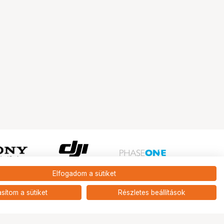
Elfogadom a sütiket
Ugrás az oldal tetejére
asítom a sütiket
Részletes beállítások