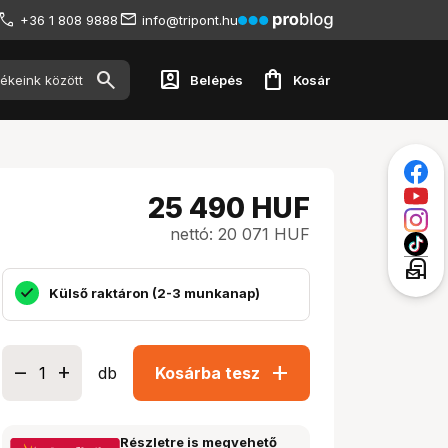
+36 1 808 9888
info@tripont.hu
account_box
shopping_bag
Belépés
Kosár
25 490
HUF
nettó: 20 071 HUF
local_post_office
Külső raktáron (2-3 munkanap)
add
db
Kosárba tesz
Részletre is megvehető