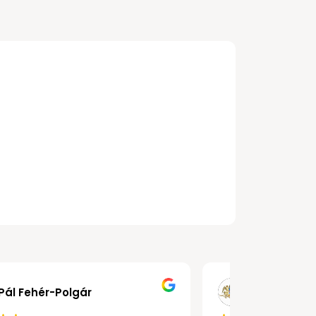
Pál Fehér-Polgár
Butk