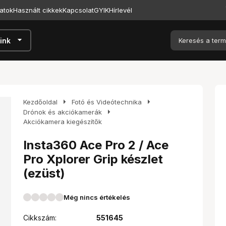
atok
Használt cikkek
Kapcsolat
GYIK
Hírlevél
arrow_drop_down
ink
arrow_right
arrow_right
Kezdőoldal
Fotó és Videótechnika
arrow_right
Drónok és akciókamerák
Akciókamera kiegészítők
Insta360 Ace Pro 2 / Ace
Pro Xplorer Grip készlet
(ezüst)
Még nincs értékelés
Cikkszám:
551645