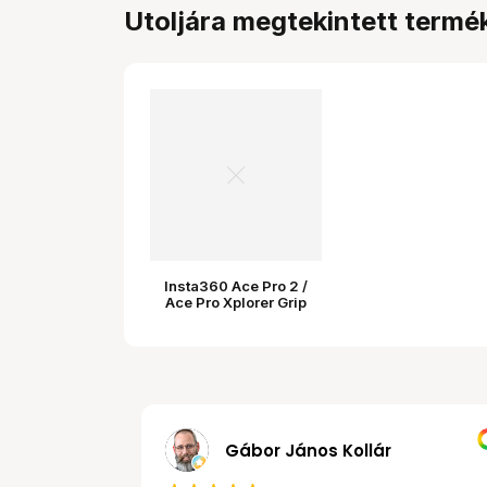
Utoljára megtekintett termé
Insta360 Ace Pro 2 /
Ace Pro Xplorer Grip
készlet (ezüst)
MRobert