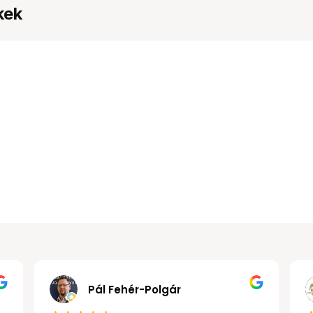
kek
Gábor János Kollár