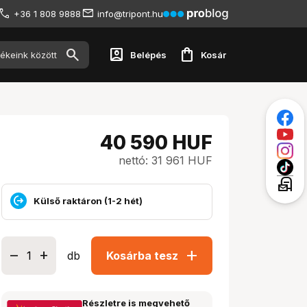
+36 1 808 9888
info@tripont.hu
account_box
shopping_bag
Belépés
Kosár
40 590
HUF
nettó: 31 961 HUF
local_post_office
Külső raktáron (1-2 hét)
add
db
Kosárba tesz
Részletre is megvehető