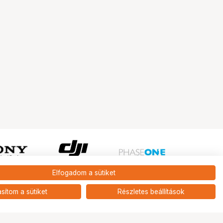
Elfogadom a sütiket
Ugrás az oldal tetejére
asítom a sütiket
Részletes beállítások