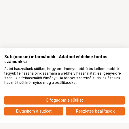
Süti (cookie) információk - Adataid védelme fontos
számunkra
Azért használunk sütiket, hogy eredményesebbé és kellemesebbé
tegyük felhasználóink számára a webhely használatát, és igényeidre
PRO
partnerségek
szabjuk a felhasználói élményt. Ha többet szeretnél tudni az általunk
használt sütikről, nyisd meg a beállításokat.
9 290
HUF
Elfogadom a sütiket
nettó: 7 315 HUF
Insta360 Ace Pro 2 lencsevédő
add
Elutasítom a sütiket
Részletes beállítások
Ugrás az oldal tetejére