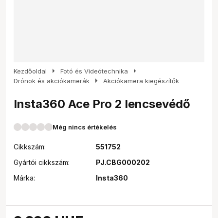
arrow_right
arrow_right
Kezdőoldal
Fotó és Videótechnika
arrow_right
Drónok és akciókamerák
Akciókamera kiegészítők
Insta360 Ace Pro 2 lencsevédő
Még nincs értékelés
Cikkszám:
551752
Gyártói cikkszám:
PJ.CBG000202
Márka:
Insta360