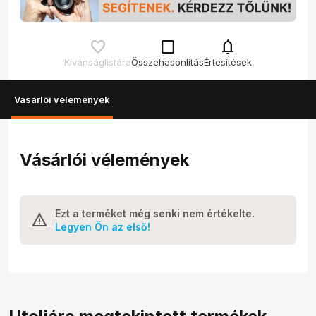
check_box_outline_blank
notifications
Kívánságlistára
Összehasonlítás
Értesítések
Vásárlói vélemények
Vásárlói vélemények
Ezt a terméket még senki nem értékelte.
Legyen Ön az első!