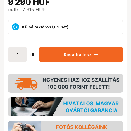
9 290
HUF
nettó: 7 315 HUF
Külső raktáron (1-2 hét)
add
db
Kosárba tesz