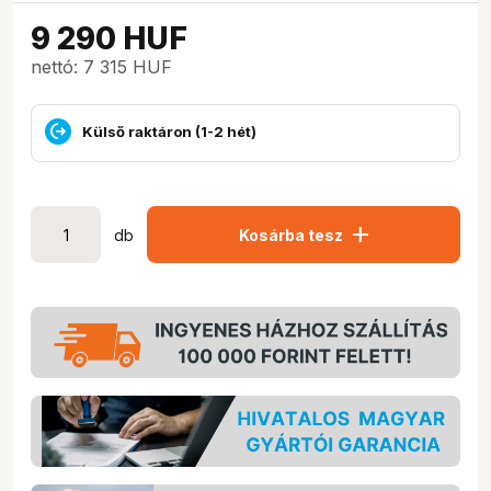
9 290
HUF
nettó: 7 315 HUF
Külső raktáron (1-2 hét)
add
db
Kosárba tesz