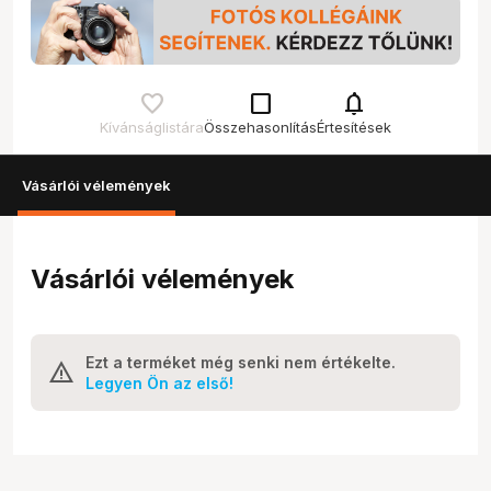
check_box_outline_blank
notifications
Kívánságlistára
Összehasonlítás
Értesítések
Vásárlói vélemények
Vásárlói vélemények
Ezt a terméket még senki nem értékelte.
Legyen Ön az első!