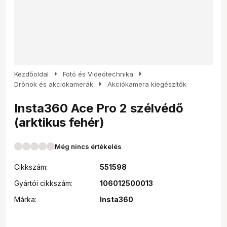
arrow_right
arrow_right
Kezdőoldal
Fotó és Videótechnika
arrow_right
Drónok és akciókamerák
Akciókamera kiegészítők
Insta360 Ace Pro 2 szélvédő
(arktikus fehér)
Még nincs értékelés
Cikkszám:
551598
Gyártói cikkszám:
106012500013
Márka:
Insta360