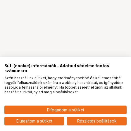
Süti (cookie) információk - Adataid védelme fontos
számunkra
Azért használunk sütiket, hogy eredményesebbé és kellemesebbé
tegyük felhasználóink számára a webhely használatát, és igényeidre
PRO
partnerségek
szabjuk a felhasználói élményt. Ha többet szeretnél tudni az általunk
használt sütikről, nyisd meg a beállításokat.
9 290
HUF
Elfogadom a sütiket
nettó: 7 315 HUF
Insta360 Ace Pro 2 szélvédő
(arktikus fehér)
add
Elutasítom a sütiket
Részletes beállítások