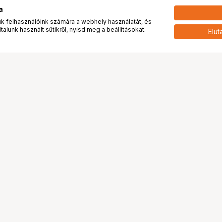
a
 felhasználóink számára a webhely használatát, és
alunk használt sütikről, nyisd meg a beállításokat.
Elut
 meg minket!
További oldalaink
tkozunk
Fotókönyv
 véleménye rólunk
Fotólabor
óterem és Stúdió
Digitalizálás
vények
PhaseOne
tya
Bluechip
tya
Problog
Program
Márkáink
ánlatok
Pályázatok