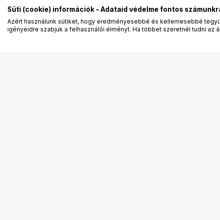
Süti (cookie) információk - Adataid védelme fontos számunkr
Azért használunk sütiket, hogy eredményesebbé és kellemesebbé tegyük
igényeidre szabjuk a felhasználói élményt. Ha többet szeretnél tudni az ált
Segítség a vásárláshoz
Ismerj
Fizetési lehetőségek
Bemuta
Szállítással kapcsolatos részletek
Vevőink
Reklamáció és termékvisszaküldés
Bemutat
Fogyasztói elállás
Rendez
Adattörlő kódok
Diákkár
Cofidis Express áruhitel
VIP kár
Lízing lehetőségek
Talent 
Ajándékutalvány
Állásaj
Gyakran Ismételt Kérdések