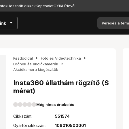
atok
Használt cikkek
Kapcsolat
GYIK
Hírlevél
arrow_drop_down
ink
arrow_right
arrow_right
Kezdőoldal
Fotó és Videótechnika
arrow_right
Drónok és akciókamerák
Akciókamera kiegészítők
Insta360 állathám rögzítő (S
méret)
Még nincs értékelés
Cikkszám:
551574
Gyártói cikkszám:
106010500001