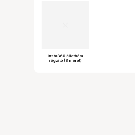
Insta360 állathám
rögzítő (S méret)