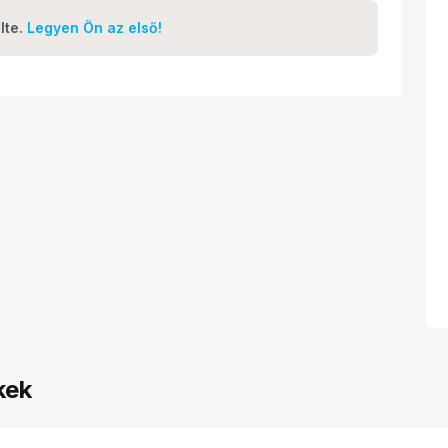
lte.
Legyen Ön az első!
kek