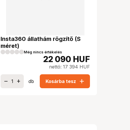
Insta360 állathám rögzítő (S
méret)
Még nincs értékelés
22 090
HUF
nettó: 17 394 HUF
add
db
Kosárba tesz