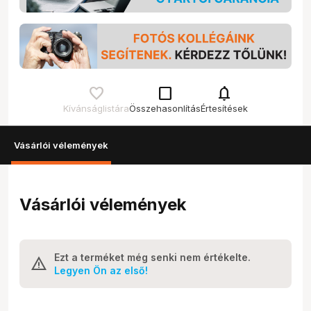
check_box_outline_blank
notifications
Kívánságlistára
Összehasonlítás
Értesítések
Vásárlói vélemények
Vásárlói vélemények
Ezt a terméket még senki nem értékelte.
Legyen Ön az első!