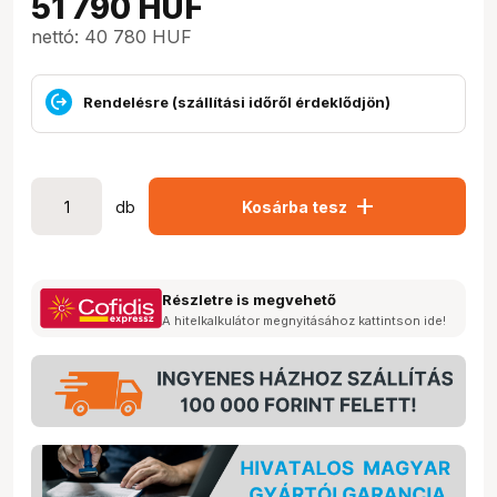
51 790
HUF
nettó: 40 780 HUF
Rendelésre (szállítási időről érdeklődjön)
add
db
Kosárba tesz
Részletre is megvehető
A hitelkalkulátor megnyitásához kattintson ide!