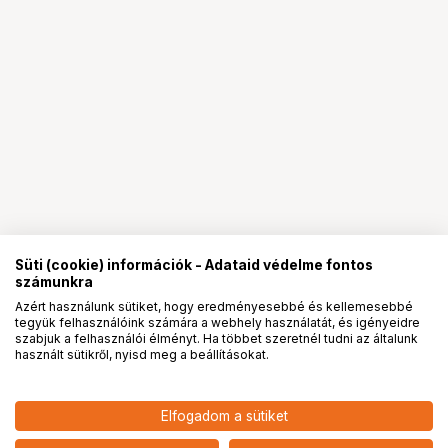
Süti (cookie) információk - Adataid védelme fontos
számunkra
Azért használunk sütiket, hogy eredményesebbé és kellemesebbé
tegyük felhasználóink számára a webhely használatát, és igényeidre
PRO
partnerségek
szabjuk a felhasználói élményt. Ha többet szeretnél tudni az általunk
használt sütikről, nyisd meg a beállításokat.
51 790
HUF
Elfogadom a sütiket
nettó: 40 780 HUF
Insta360 Connect TV tartó