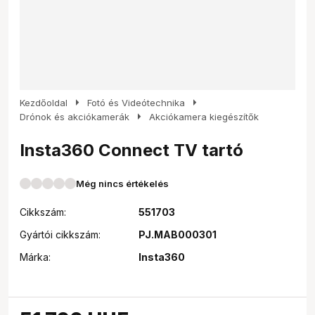
arrow_right
arrow_right
Kezdőoldal
Fotó és Videótechnika
arrow_right
Drónok és akciókamerák
Akciókamera kiegészítők
Insta360 Connect TV tartó
Még nincs értékelés
Cikkszám:
551703
Gyártói cikkszám:
PJ.MAB000301
Márka:
Insta360