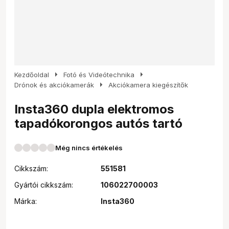
arrow_right
arrow_right
Kezdőoldal
Fotó és Videótechnika
arrow_right
Drónok és akciókamerák
Akciókamera kiegészítők
Insta360 dupla elektromos
tapadókorongos autós tartó
Még nincs értékelés
Cikkszám:
551581
Gyártói cikkszám:
106022700003
Márka:
Insta360