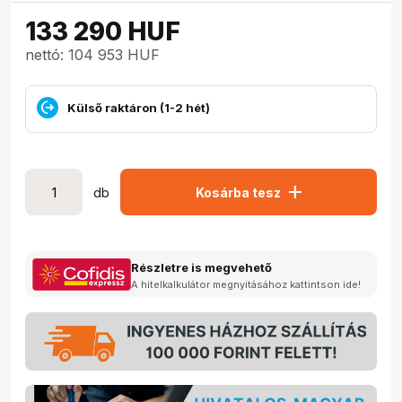
133 290
HUF
nettó: 104 953 HUF
Külső raktáron (1-2 hét)
add
db
Kosárba tesz
Részletre is megvehető
A hitelkalkulátor megnyitásához kattintson ide!