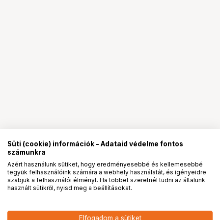
Süti (cookie) információk - Adataid védelme fontos
számunkra
Azért használunk sütiket, hogy eredményesebbé és kellemesebbé
tegyük felhasználóink számára a webhely használatát, és igényeidre
PRO
partnerségek
szabjuk a felhasználói élményt. Ha többet szeretnél tudni az általunk
használt sütikről, nyisd meg a beállításokat.
133 290
HUF
Elfogadom a sütiket