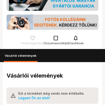
check_box_outline_blank
notifications
Kívánságlistára
Összehasonlítás
Értesítések
Vásárlói vélemények
Vásárlói vélemények
Ezt a terméket még senki nem értékelte.
Legyen Ön az első!