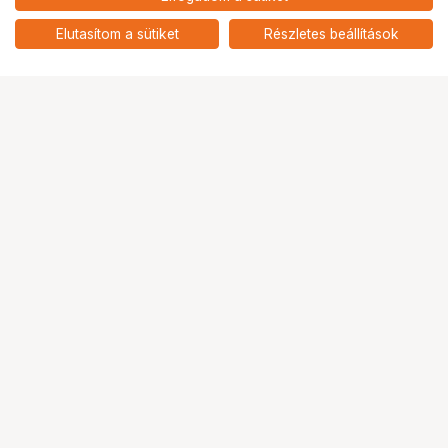
nettó: 104 953 HUF
Insta360 dupla elektromos
tapadókorongos autós tartó
add
Elutasítom a sütiket
Részletes beállítások
Ugrás az oldal tetejére
Segítség a vásárláshoz
Fizetési lehetőségek
Szállítással kapcsolatos részletek
Reklamáció és termékvisszaküldés
Fogyasztói elállás
Adattörlő kódok
Cofidis Express áruhitel
Lízing lehetőségek
Ajándékutalvány