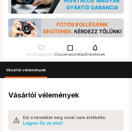
check_box_outline_blank
notifications
Kívánságlistára
Összehasonlítás
Értesítések
Vásárlói vélemények
Vásárlói vélemények
Ezt a terméket még senki nem értékelte.
Legyen Ön az első!