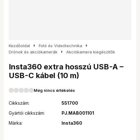
arrow_right
arrow_right
Kezdőoldal
Fotó és Videótechnika
arrow_right
Drónok és akciókamerák
Akciókamera kiegészítők
Insta360 extra hosszú USB-A –
USB-C kábel (10 m)
Még nincs értékelés
Cikkszám:
551700
Gyártói cikkszám:
PJ.MAB001101
Márka:
Insta360