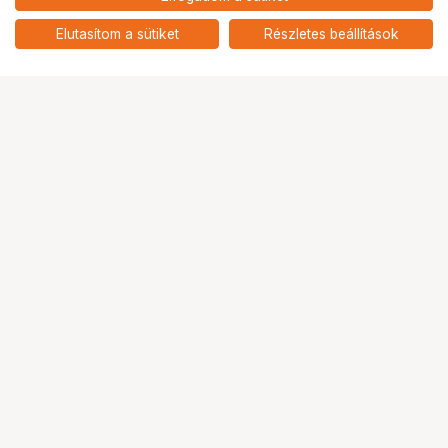
nettó: 30 150 HUF
Insta360 extra hosszú USB-A –
USB-C kábel (10 m)
add
Elutasítom a sütiket
Részletes beállítások
Ugrás az oldal tetejére
Segítség a vásárláshoz
Fizetési lehetőségek
Szállítással kapcsolatos részletek
Reklamáció és termékvisszaküldés
Fogyasztói elállás
Adattörlő kódok
Cofidis Express áruhitel
Lízing lehetőségek
Ajándékutalvány