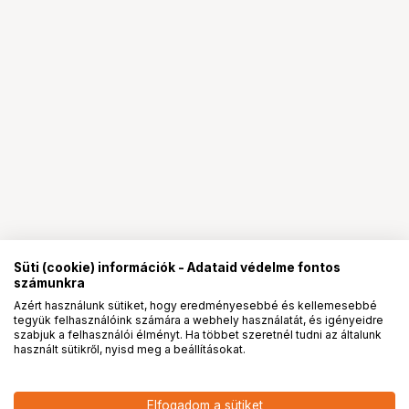
Süti (cookie) információk - Adataid védelme fontos
számunkra
Azért használunk sütiket, hogy eredményesebbé és kellemesebbé
tegyük felhasználóink számára a webhely használatát, és igényeidre
PRO
partnerségek
szabjuk a felhasználói élményt. Ha többet szeretnél tudni az általunk
használt sütikről, nyisd meg a beállításokat.
38 290
HUF
Elfogadom a sütiket