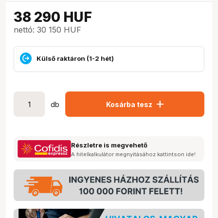
38 290
HUF
nettó: 30 150 HUF
Külső raktáron (1-2 hét)
add
db
Kosárba tesz
Részletre is megvehető
A hitelkalkulátor megnyitásához kattintson ide!