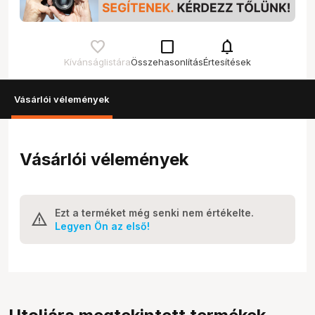
check_box_outline_blank
notifications
Kívánságlistára
Összehasonlítás
Értesítések
Vásárlói vélemények
Vásárlói vélemények
Ezt a terméket még senki nem értékelte.
Legyen Ön az első!