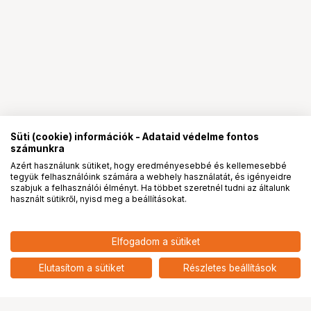
Süti (cookie) információk - Adataid védelme fontos
számunkra
Azért használunk sütiket, hogy eredményesebbé és kellemesebbé
tegyük felhasználóink számára a webhely használatát, és igényeidre
PRO
partnerségek
szabjuk a felhasználói élményt. Ha többet szeretnél tudni az általunk
használt sütikről, nyisd meg a beállításokat.
12 390
HUF
Elfogadom a sütiket
nettó: 9 756 HUF
Insta360 Flow 2 Pro hordtáska
add
Elutasítom a sütiket
Részletes beállítások
Ugrás az oldal tetejére