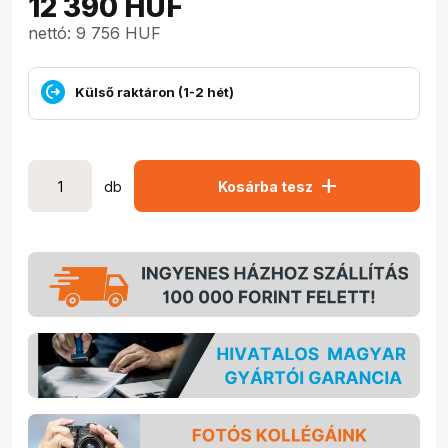
12 390
HUF
nettó: 9 756 HUF
Külső raktáron (1-2 hét)
add
db
Kosárba tesz