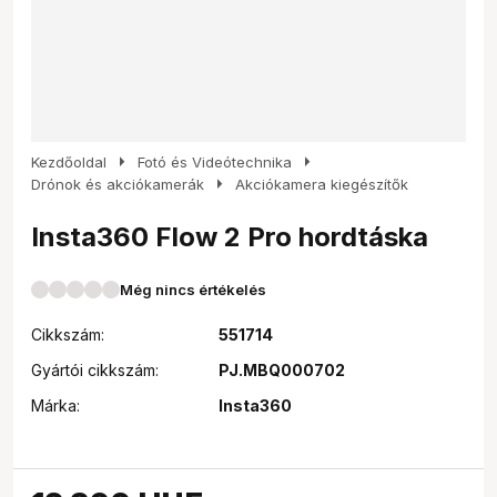
arrow_right
arrow_right
Kezdőoldal
Fotó és Videótechnika
arrow_right
Drónok és akciókamerák
Akciókamera kiegészítők
Insta360 Flow 2 Pro hordtáska
Még nincs értékelés
Cikkszám:
551714
Gyártói cikkszám:
PJ.MBQ000702
Márka:
Insta360