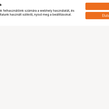
a
 felhasználóink számára a webhely használatát, és
alunk használt sütikről, nyisd meg a beállításokat.
Elut
 meg minket!
További oldalaink
tkozunk
Fotókönyv
 véleménye rólunk
Fotólabor
óterem és Stúdió
Digitalizálás
vények
PhaseOne
tya
Bluechip
tya
Problog
Program
Márkáink
ánlatok
Pályázatok