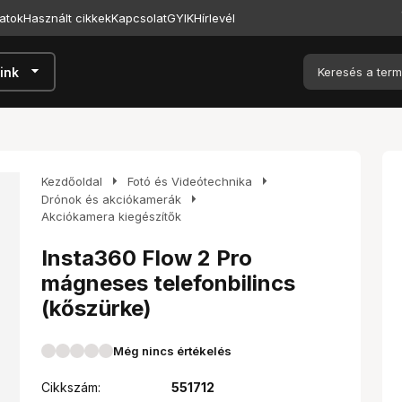
atok
Használt cikkek
Kapcsolat
GYIK
Hírlevél
arrow_drop_down
ink
arrow_right
arrow_right
Kezdőoldal
Fotó és Videótechnika
arrow_right
Drónok és akciókamerák
Akciókamera kiegészítők
Insta360 Flow 2 Pro
mágneses telefonbilincs
(kőszürke)
Még nincs értékelés
Cikkszám:
551712