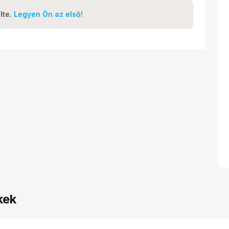
lte.
Legyen Ön az első!
kek