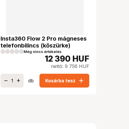
Insta360 Flow 2 Pro mágneses
telefonbilincs (kőszürke)
Még nincs értékelés
12 390
HUF
nettó: 9 756 HUF
add
db
Kosárba tesz