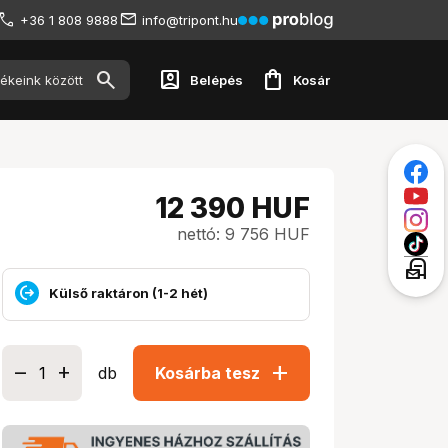
+36 1 808 9888
info@tripont.hu
account_box
shopping_bag
Belépés
Kosár
12 390
HUF
nettó: 9 756 HUF
local_post_office
Külső raktáron (1-2 hét)
add
db
Kosárba tesz