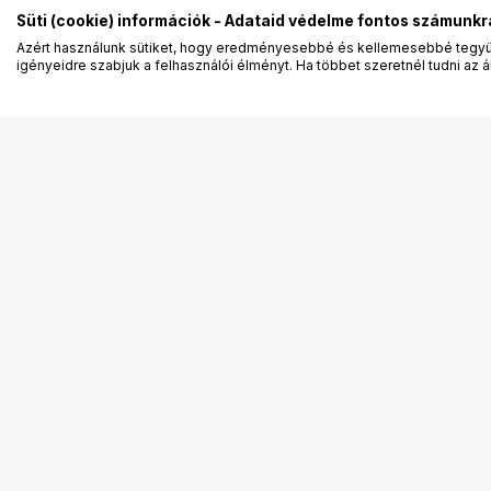
Süti (cookie) információk - Adataid védelme fontos számunkr
Azért használunk sütiket, hogy eredményesebbé és kellemesebbé tegyük
igényeidre szabjuk a felhasználói élményt. Ha többet szeretnél tudni az ált
Segítség a vásárláshoz
Ismerj
Fizetési lehetőségek
Bemuta
Szállítással kapcsolatos részletek
Vevőink
Reklamáció és termékvisszaküldés
Bemutat
Fogyasztói elállás
Rendez
Adattörlő kódok
Diákkár
Cofidis Express áruhitel
VIP kár
Lízing lehetőségek
Talent 
Ajándékutalvány
Állásaj
Gyakran Ismételt Kérdések