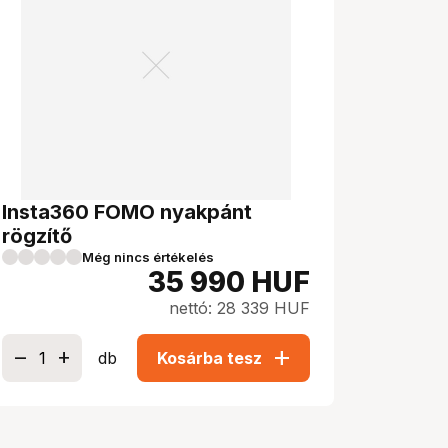
Insta360 FOMO nyakpánt
rögzítő
Még nincs értékelés
35 990
HUF
nettó: 28 339 HUF
add
db
Kosárba tesz