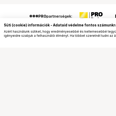
PRO
partnerségek:
Süti (cookie) információk - Adataid védelme fontos számunkr
Azért használunk sütiket, hogy eredményesebbé és kellemesebbé tegyük
igényeidre szabjuk a felhasználói élményt. Ha többet szeretnél tudni az ált
Segítség a vásárláshoz
Ismerj
Fizetési lehetőségek
Bemuta
Szállítással kapcsolatos részletek
Vevőink
Reklamáció és termékvisszaküldés
Bemutat
Fogyasztói elállás
Rendez
Adattörlő kódok
Diákkár
Cofidis Express áruhitel
VIP kár
Lízing lehetőségek
Talent 