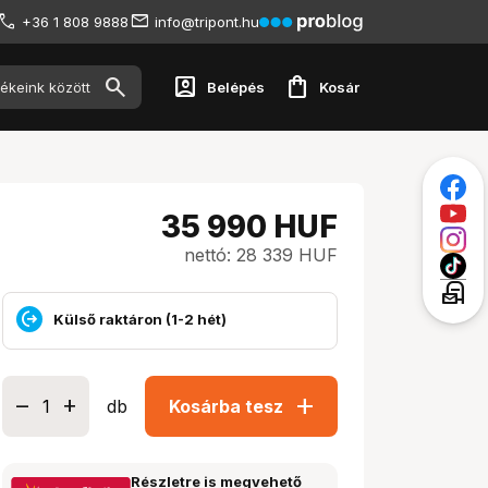
+36 1 808 9888
info@tripont.hu
account_box
shopping_bag
Belépés
Kosár
35 990
HUF
nettó: 28 339 HUF
local_post_office
Külső raktáron (1-2 hét)
add
db
Kosárba tesz
Részletre is megvehető