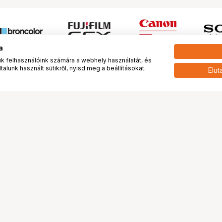
a
 felhasználóink számára a webhely használatát, és
alunk használt sütikről, nyisd meg a beállításokat.
Elut
 meg minket!
További oldalaink
tkozunk
Fotókönyv
 véleménye rólunk
Fotólabor
óterem és Stúdió
Digitalizálás
vények
PhaseOne
tya
Bluechip
tya
Problog
Program
Márkáink