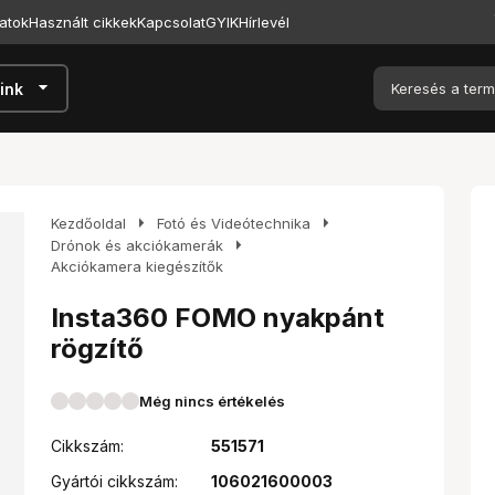
atok
Használt cikkek
Kapcsolat
GYIK
Hírlevél
arrow_drop_down
ink
arrow_right
arrow_right
Kezdőoldal
Fotó és Videótechnika
arrow_right
Drónok és akciókamerák
Akciókamera kiegészítők
Insta360 FOMO nyakpánt
rögzítő
Még nincs értékelés
Cikkszám:
551571
Gyártói cikkszám:
106021600003