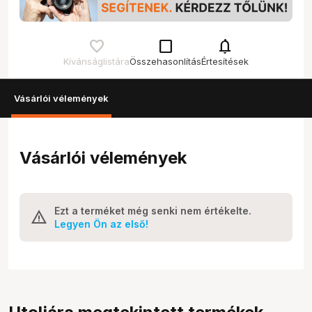
check_box_outline_blank
notifications
Kívánságlistára
Összehasonlítás
Értesítések
Vásárlói vélemények
Vásárlói vélemények
Ezt a terméket még senki nem értékelte.
Legyen Ön az első!