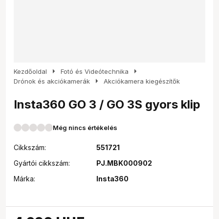
arrow_right
arrow_right
Kezdőoldal
Fotó és Videótechnika
arrow_right
Drónok és akciókamerák
Akciókamera kiegészítők
Insta360 GO 3 / GO 3S gyors klip
Még nincs értékelés
Cikkszám:
551721
Gyártói cikkszám:
PJ.MBK000902
Márka:
Insta360