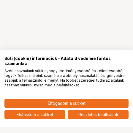
Süti (cookie) információk - Adataid védelme fontos
számunkra
Azért használunk sütiket, hogy eredményesebbé és kellemesebbé
tegyük felhasználóink számára a webhely használatát, és igényeidre
PRO
partnerségek
szabjuk a felhasználói élményt. Ha többet szeretnél tudni az általunk
használt sütikről, nyisd meg a beállításokat.
4 690
HUF
Elfogadom a sütiket
nettó: 3 693 HUF
Insta360 GO 3 / GO 3S gyors klip
add
Elutasítom a sütiket
Részletes beállítások
Ugrás az oldal tetejére