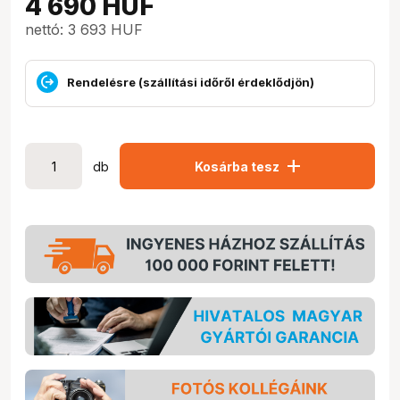
4 690
HUF
nettó: 3 693 HUF
Rendelésre (szállítási időről érdeklődjön)
add
db
Kosárba tesz