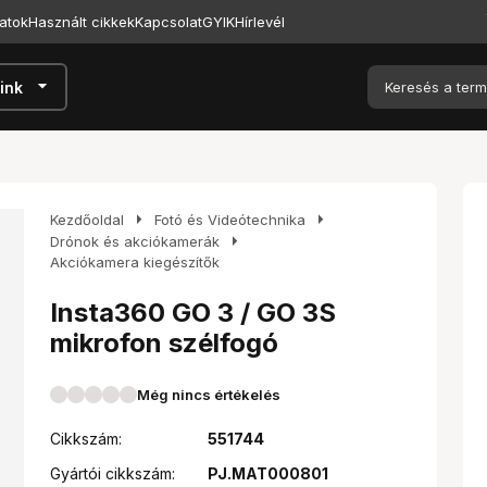
atok
Használt cikkek
Kapcsolat
GYIK
Hírlevél
arrow_drop_down
ink
arrow_right
arrow_right
Kezdőoldal
Fotó és Videótechnika
arrow_right
Drónok és akciókamerák
Akciókamera kiegészítők
Insta360 GO 3 / GO 3S
mikrofon szélfogó
Még nincs értékelés
Cikkszám:
551744
Gyártói cikkszám:
PJ.MAT000801