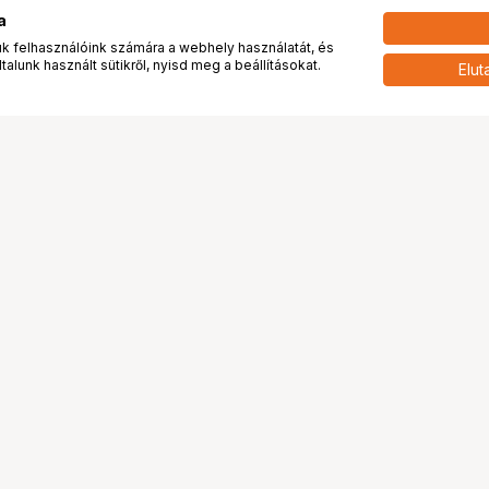
a
 felhasználóink számára a webhely használatát, és
alunk használt sütikről, nyisd meg a beállításokat.
Elut
 meg minket!
További oldalaink
tkozunk
Fotókönyv
 véleménye rólunk
Fotólabor
óterem és Stúdió
Digitalizálás
vények
PhaseOne
tya
Bluechip
tya
Problog
Program
Márkáink
ánlatok
Pályázatok