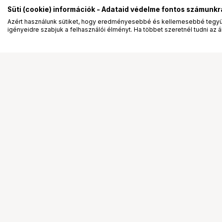
Süti (cookie) információk - Adataid védelme fontos számunkr
Azért használunk sütiket, hogy eredményesebbé és kellemesebbé tegyük
igényeidre szabjuk a felhasználói élményt. Ha többet szeretnél tudni az ált
Segítség a vásárláshoz
Ismerj
Fizetési lehetőségek
Bemuta
Szállítással kapcsolatos részletek
Vevőink
Reklamáció és termékvisszaküldés
Bemutat
Fogyasztói elállás
Rendez
Adattörlő kódok
Diákkár
Cofidis Express áruhitel
VIP kár
Lízing lehetőségek
Talent 
Ajándékutalvány
Állásaj
Gyakran Ismételt Kérdések