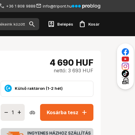
+36 1 808 9888
info@tripont.hu
account_box
shopping_bag
Belépés
Kosár
4 690
HUF
nettó: 3 693 HUF
local_post_office
Külső raktáron (1-2 hét)
add
db
Kosárba tesz