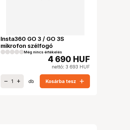
Insta360 GO 3 / GO 3S
mikrofon szélfogó
Még nincs értékelés
4 690
HUF
nettó: 3 693 HUF
add
db
Kosárba tesz