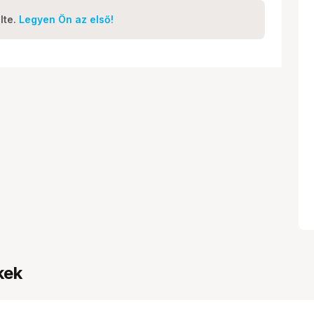
lte.
Legyen Ön az első!
kek