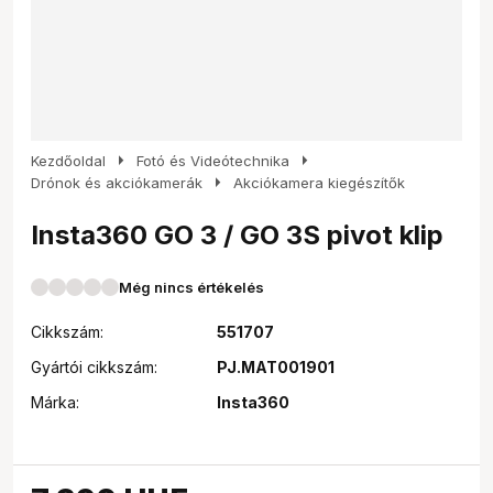
arrow_right
arrow_right
Kezdőoldal
Fotó és Videótechnika
arrow_right
Drónok és akciókamerák
Akciókamera kiegészítők
Insta360 GO 3 / GO 3S pivot klip
Még nincs értékelés
Cikkszám:
551707
Gyártói cikkszám:
PJ.MAT001901
Márka:
Insta360