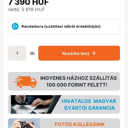
7 390
HUF
nettó: 5 819 HUF
Rendelésre (szállítási időről érdeklődjön)
add
db
Kosárba tesz