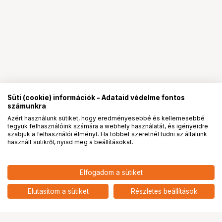
Süti (cookie) információk - Adataid védelme fontos
számunkra
Azért használunk sütiket, hogy eredményesebbé és kellemesebbé
tegyük felhasználóink számára a webhely használatát, és igényeidre
PRO
partnerségek
szabjuk a felhasználói élményt. Ha többet szeretnél tudni az általunk
használt sütikről, nyisd meg a beállításokat.
7 390
HUF
Elfogadom a sütiket
nettó: 5 819 HUF
Insta360 GO 3 / GO 3S pivot klip
add
Elutasítom a sütiket
Részletes beállítások
Ugrás az oldal tetejére