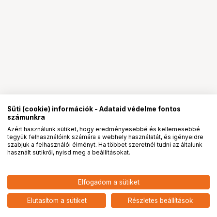
Süti (cookie) információk - Adataid védelme fontos
számunkra
Azért használunk sütiket, hogy eredményesebbé és kellemesebbé
tegyük felhasználóink számára a webhely használatát, és igényeidre
PRO
partnerségek
szabjuk a felhasználói élményt. Ha többet szeretnél tudni az általunk
használt sütikről, nyisd meg a beállításokat.
5 090
HUF
Elfogadom a sütiket
nettó: 4 008 HUF
Insta360 GO Ultra flexibilis
szögállító tartó
add
Elutasítom a sütiket
Részletes beállítások