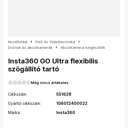
arrow_right
arrow_right
Kezdőoldal
Fotó és Videótechnika
arrow_right
Drónok és akciókamerák
Akciókamera kiegészítők
Insta360 GO Ultra flexibilis
szögállító tartó
Még nincs értékelés
Cikkszám:
551628
Gyártói cikkszám:
106012400022
Márka:
Insta360