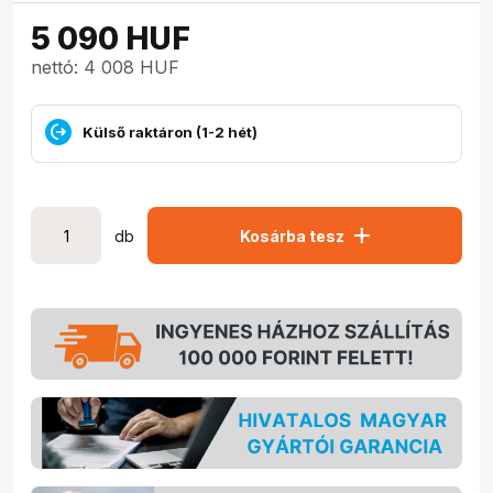
5 090
HUF
nettó: 4 008 HUF
Külső raktáron (1-2 hét)
add
db
Kosárba tesz