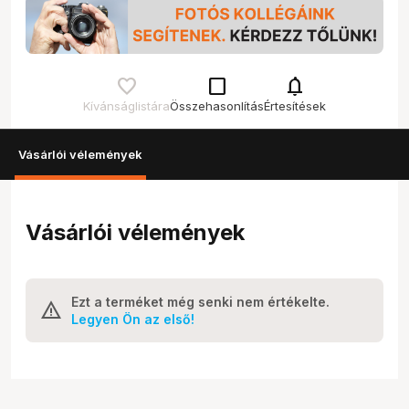
check_box_outline_blank
notifications
Kívánságlistára
Összehasonlítás
Értesítések
Vásárlói vélemények
Vásárlói vélemények
Ezt a terméket még senki nem értékelte.
Legyen Ön az első!