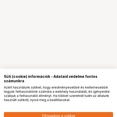
Süti (cookie) információk - Adataid védelme fontos
számunkra
Azért használunk sütiket, hogy eredményesebbé és kellemesebbé
tegyük felhasználóink számára a webhely használatát, és igényeidre
PRO
partnerségek
szabjuk a felhasználói élményt. Ha többet szeretnél tudni az általunk
használt sütikről, nyisd meg a beállításokat.
44 490
HUF
Elfogadom a sütiket