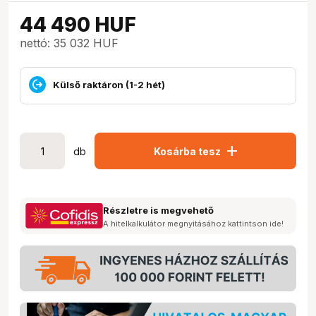
44 490
HUF
nettó: 35 032 HUF
Külső raktáron (1-2 hét)
add
db
Kosárba tesz
Részletre is megvehető
A hitelkalkulátor megnyitásához kattintson ide!