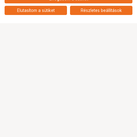
nettó: 35 032 HUF
Insta360 GO Ultra FOMO Power
készlet
add
Elutasítom a sütiket
Részletes beállítások
Ugrás az oldal tetejére
Segítség a vásárláshoz
Fizetési lehetőségek
Szállítással kapcsolatos részletek
Reklamáció és termékvisszaküldés
Fogyasztói elállás
Adattörlő kódok
Cofidis Express áruhitel
Lízing lehetőségek
Ajándékutalvány