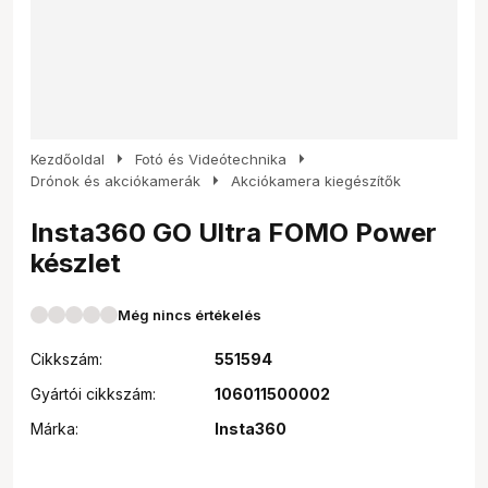
arrow_right
arrow_right
Kezdőoldal
Fotó és Videótechnika
arrow_right
Drónok és akciókamerák
Akciókamera kiegészítők
Insta360 GO Ultra FOMO Power
készlet
Még nincs értékelés
Cikkszám:
551594
Gyártói cikkszám:
106011500002
Márka:
Insta360