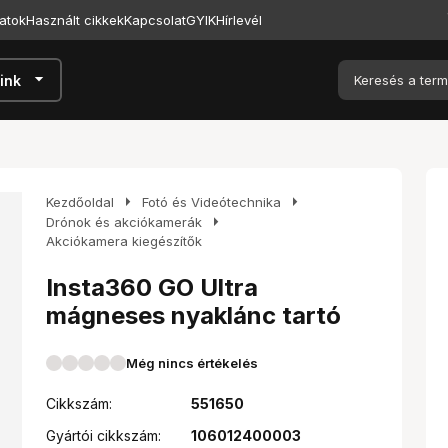
atok
Használt cikkek
Kapcsolat
GYIK
Hírlevél
arrow_drop_down
ink
arrow_right
arrow_right
Kezdőoldal
Fotó és Videótechnika
arrow_right
Drónok és akciókamerák
Akciókamera kiegészítők
Insta360 GO Ultra
mágneses nyaklánc tartó
Még nincs értékelés
Cikkszám:
551650
Gyártói cikkszám:
106012400003