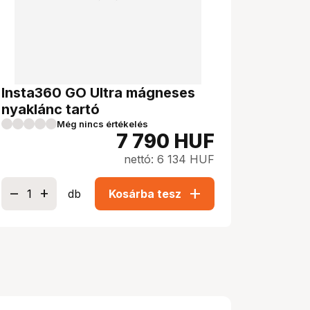
Insta360 GO Ultra mágneses
nyaklánc tartó
Még nincs értékelés
7 790
HUF
nettó: 6 134 HUF
add
db
Kosárba tesz