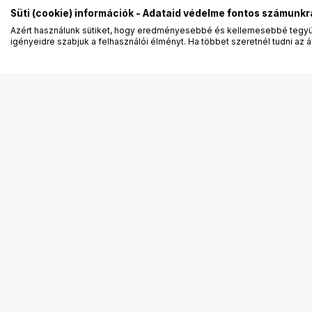
Süti (cookie) információk - Adataid védelme fontos számunkr
Azért használunk sütiket, hogy eredményesebbé és kellemesebbé tegyük
igényeidre szabjuk a felhasználói élményt. Ha többet szeretnél tudni az ált
Segítség a vásárláshoz
Ismerj
Fizetési lehetőségek
Bemuta
Szállítással kapcsolatos részletek
Vevőink
Reklamáció és termékvisszaküldés
Bemutat
Fogyasztói elállás
Rendez
Adattörlő kódok
Diákkár
Cofidis Express áruhitel
VIP kár
Lízing lehetőségek
Talent 
Ajándékutalvány
Állásaj
Gyakran Ismételt Kérdések