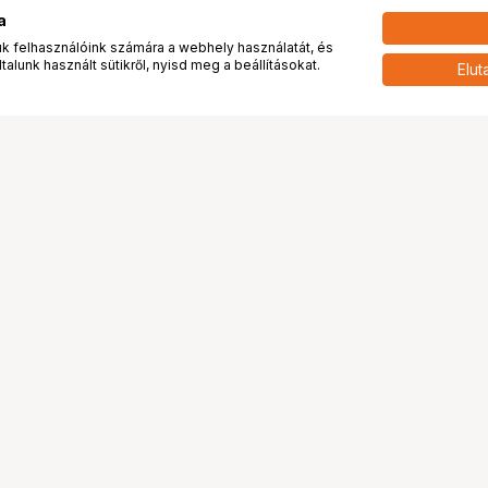
a
 felhasználóink számára a webhely használatát, és
alunk használt sütikről, nyisd meg a beállításokat.
Elut
 meg minket!
További oldalaink
tkozunk
Fotókönyv
 véleménye rólunk
Fotólabor
óterem és Stúdió
Digitalizálás
vények
PhaseOne
tya
Bluechip
tya
Problog
Program
Márkáink
ánlatok
Pályázatok