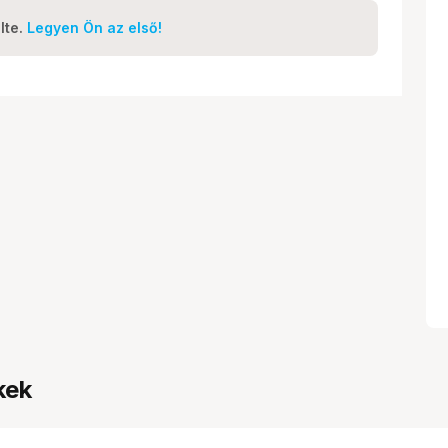
lte.
Legyen Ön az első!
kek