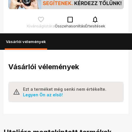
check_box_outline_blank
notifications
Kívánságlistára
Összehasonlítás
Értesítések
Vásárlói vélemények
Vásárlói vélemények
Ezt a terméket még senki nem értékelte.
Legyen Ön az első!