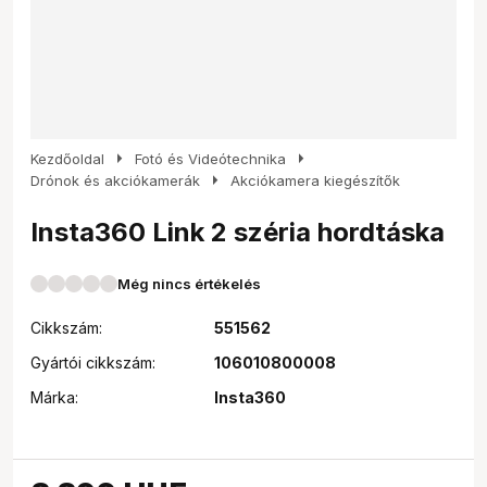
arrow_right
arrow_right
Kezdőoldal
Fotó és Videótechnika
arrow_right
Drónok és akciókamerák
Akciókamera kiegészítők
Insta360 Link 2 széria hordtáska
Még nincs értékelés
Cikkszám:
551562
Gyártói cikkszám:
106010800008
Márka:
Insta360