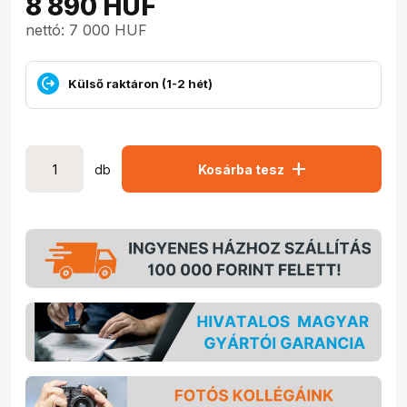
8 890
HUF
nettó: 7 000 HUF
Külső raktáron (1-2 hét)
add
db
Kosárba tesz