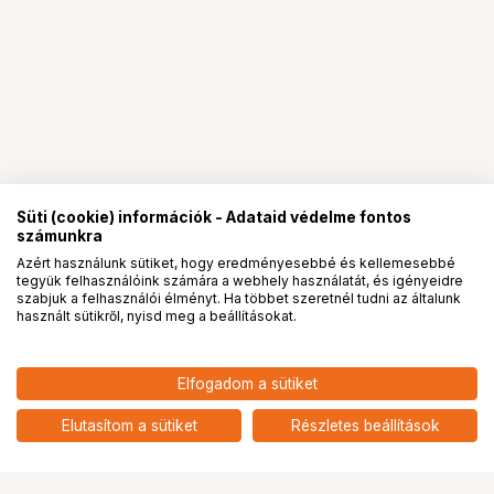
Süti (cookie) információk - Adataid védelme fontos
számunkra
Azért használunk sütiket, hogy eredményesebbé és kellemesebbé
tegyük felhasználóink számára a webhely használatát, és igényeidre
PRO
partnerségek
szabjuk a felhasználói élményt. Ha többet szeretnél tudni az általunk
használt sütikről, nyisd meg a beállításokat.
8 890
HUF
Elfogadom a sütiket
nettó: 7 000 HUF
Insta360 Link 2 széria
hordtáska
add
Elutasítom a sütiket
Részletes beállítások
Ugrás az oldal tetejére