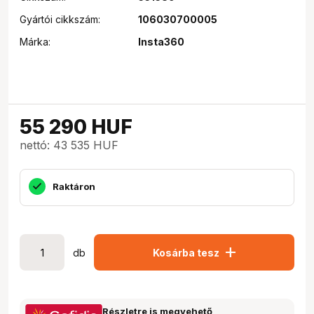
Gyártói cikkszám:
106030700005
Márka:
Insta360
55 290
HUF
nettó: 43 535 HUF
Raktáron
add
db
Kosárba tesz
Részletre is megvehető