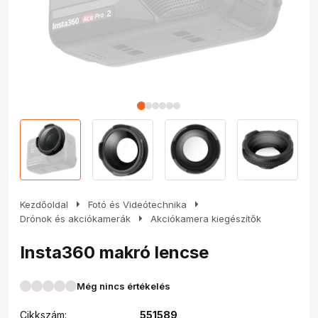
arrow_right
arrow_right
Kezdőoldal
Fotó és Videótechnika
arrow_right
Drónok és akciókamerák
Akciókamera kiegészítők
Insta360 makró lencse
Még nincs értékelés
Cikkszám:
551589