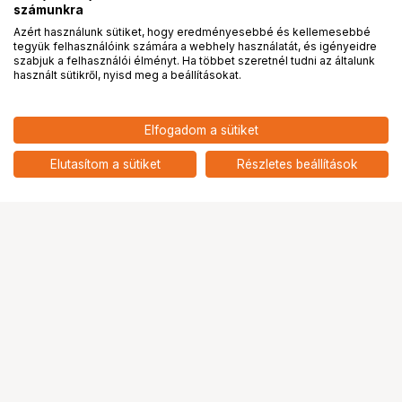
számunkra
Azért használunk sütiket, hogy eredményesebbé és kellemesebbé
tegyük felhasználóink számára a webhely használatát, és igényeidre
PRO
partnerségek
szabjuk a felhasználói élményt. Ha többet szeretnél tudni az általunk
használt sütikről, nyisd meg a beállításokat.
55 290
HUF
Elfogadom a sütiket
nettó: 43 535 HUF
Insta360 makró lencse
add
Elutasítom a sütiket
Részletes beállítások
Ugrás az oldal tetejére
Segítség a vásárláshoz
Fizetési lehetőségek
Szállítással kapcsolatos részletek
Reklamáció és termékvisszaküldés