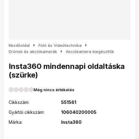
arrow_right
arrow_right
Kezdőoldal
Fotó és Videótechnika
arrow_right
Drónok és akciókamerák
Akciókamera kiegészítők
Insta360 mindennapi oldaltáska
(szürke)
Még nincs értékelés
Cikkszám:
551561
Gyártói cikkszám:
106040200005
Márka:
Insta360