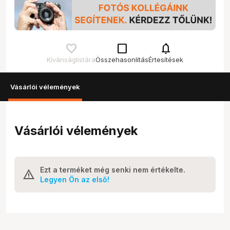
check_box_outline_blank
notifications
Kívánságlistára
Összehasonlítás
Értesítések
Vásárlói vélemények
Vásárlói vélemények
Ezt a terméket még senki nem értékelte.
Legyen Ön az első!