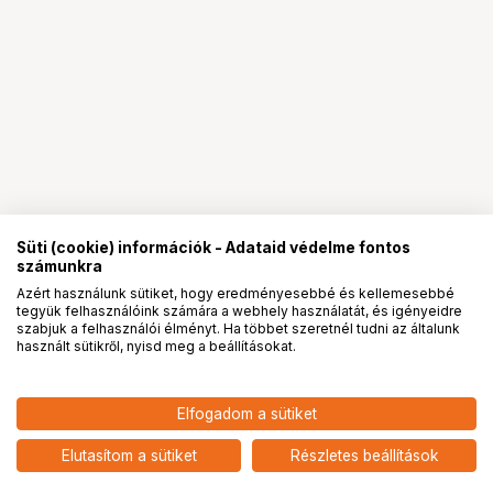
Süti (cookie) információk - Adataid védelme fontos
számunkra
Azért használunk sütiket, hogy eredményesebbé és kellemesebbé
tegyük felhasználóink számára a webhely használatát, és igényeidre
PRO
partnerségek
szabjuk a felhasználói élményt. Ha többet szeretnél tudni az általunk
használt sütikről, nyisd meg a beállításokat.
20 890
HUF
Elfogadom a sütiket
nettó: 16 449 HUF
Insta360 mindennapi oldaltáska
(szürke)
add
Elutasítom a sütiket
Részletes beállítások