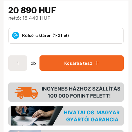
20 890
HUF
nettó: 16 449 HUF
Külső raktáron (1-2 hét)
add
db
Kosárba tesz