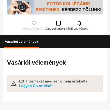
check_box_outline_blank
notifications
Kívánságlistára
Összehasonlítás
Értesítések
Vásárlói vélemények
Vásárlói vélemények
Ezt a terméket még senki nem értékelte.
Legyen Ön az első!