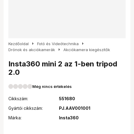
arrow_right
arrow_right
Kezdőoldal
Fotó és Videótechnika
arrow_right
Drónok és akciókamerák
Akciókamera kiegészítők
Insta360 mini 2 az 1-ben tripod
2.0
Még nincs értékelés
Cikkszám:
551680
Gyártói cikkszám:
PJ.AAV001001
Márka:
Insta360