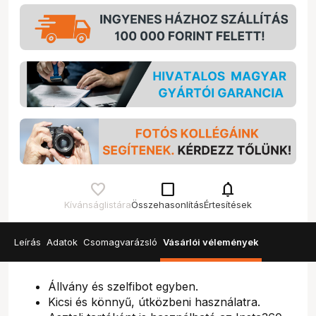
check_box_outline_blank
notifications
Kívánságlistára
Összehasonlítás
Értesítések
Leírás
Adatok
Csomagvarázsló
Vásárlói vélemények
Állvány és szelfibot egyben.
Kicsi és könnyű, útközbeni használatra.