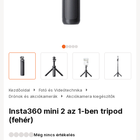
arrow_right
arrow_right
Kezdőoldal
Fotó és Videótechnika
arrow_right
Drónok és akciókamerák
Akciókamera kiegészítők
Insta360 mini 2 az 1-ben tripod
(fehér)
Még nincs értékelés