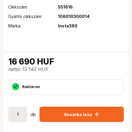
Cikkszám:
551616
Gyártói cikkszám:
106010300014
Márka:
Insta360
16 690
HUF
nettó: 13 142 HUF
Raktáron
add
db
Kosárba tesz