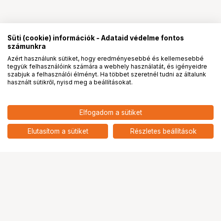
Süti (cookie) információk - Adataid védelme fontos
számunkra
Azért használunk sütiket, hogy eredményesebbé és kellemesebbé
tegyük felhasználóink számára a webhely használatát, és igényeidre
PRO
partnerségek
szabjuk a felhasználói élményt. Ha többet szeretnél tudni az általunk
használt sütikről, nyisd meg a beállításokat.
16 690
HUF
Elfogadom a sütiket
nettó: 13 142 HUF
Insta360 mini 2 az 1-ben tripod
(fehér)
add
Elutasítom a sütiket
Részletes beállítások
Ugrás az oldal tetejére
Segítség a vásárláshoz
Fizetési lehetőségek