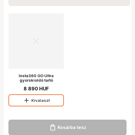
Insta360 GO Ultra
gyorskioldó tartó
8 890 HUF
add
Kiválaszt
shopping_bag
Kosárba tesz