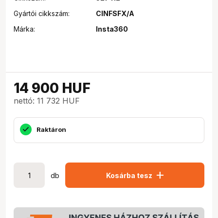
Gyártói cikkszám:
CINFSFX/A
Márka:
Insta360
14 900
HUF
nettó: 11 732 HUF
Raktáron
add
db
Kosárba tesz