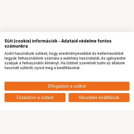
Süti (cookie) információk - Adataid védelme fontos
számunkra
Azért használunk sütiket, hogy eredményesebbé és kellemesebbé
tegyük felhasználóink számára a webhely használatát, és igényeidre
PRO
partnerségek
szabjuk a felhasználói élményt. Ha többet szeretnél tudni az általunk
használt sütikről, nyisd meg a beállításokat.
14 900
HUF
Elfogadom a sütiket
nettó: 11 732 HUF
insta360 ONE X Drifter
add
Elutasítom a sütiket
Részletes beállítások
Ugrás az oldal tetejére