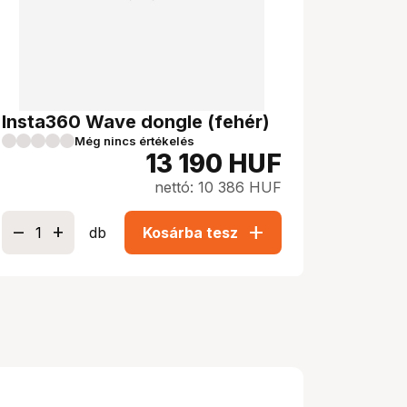
Insta360 Wave dongle (fehér)
Még nincs értékelés
13 190
HUF
nettó: 10 386 HUF
add
db
Kosárba tesz