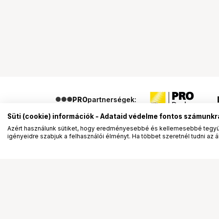
PRO
partnerségek:
Süti (cookie) információk - Adataid védelme fontos számunkr
Azért használunk sütiket, hogy eredményesebbé és kellemesebbé tegyük
igényeidre szabjuk a felhasználói élményt. Ha többet szeretnél tudni az ált
Segítség a vásárláshoz
Ismerj
Fizetési lehetőségek
Bemuta
Szállítással kapcsolatos részletek
Vevőink