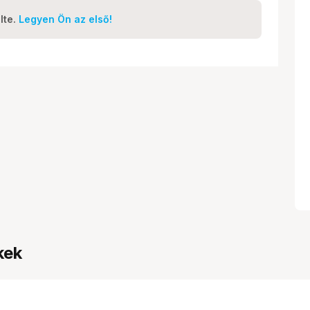
lte.
Legyen Ön az első!
kek