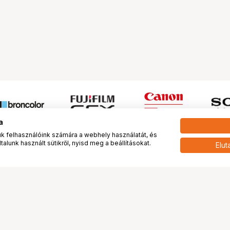
a
 felhasználóink számára a webhely használatát, és
alunk használt sütikről, nyisd meg a beállításokat.
Elut
 meg minket!
További oldalaink
tkozunk
Fotókönyv
 véleménye rólunk
Fotólabor