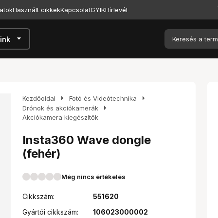
atok
Használt cikkek
Kapcsolat
GYIK
Hírlevél
arrow_drop_down
ink
arrow_right
arrow_right
Kezdőoldal
Fotó és Videótechnika
arrow_right
Drónok és akciókamerák
Akciókamera kiegészítők
Insta360 Wave dongle
(fehér)
Még nincs értékelés
Cikkszám:
551620
Gyártói cikkszám:
106023000002