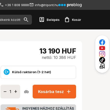
+36 1 808 9888
info@tripont.hu
account_box
shopping_bag
Belépés
Kosár
13 190
HUF
nettó: 10 386 HUF
local_post_office
Külső raktáron (1-2 hét)
add
db
Kosárba tesz