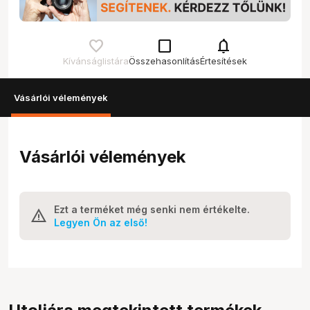
check_box_outline_blank
notifications
Kívánságlistára
Összehasonlítás
Értesítések
Vásárlói vélemények
Vásárlói vélemények
Ezt a terméket még senki nem értékelte.
Legyen Ön az első!