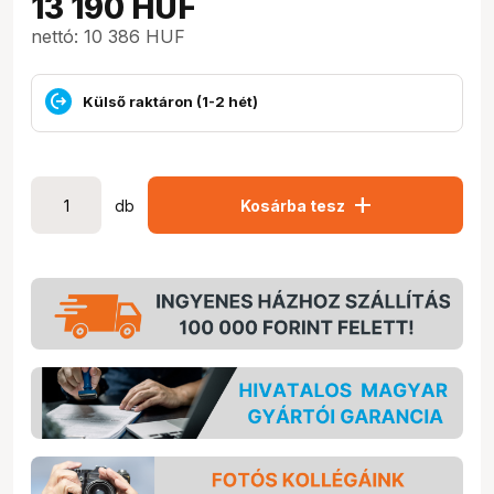
13 190
HUF
nettó: 10 386 HUF
Külső raktáron (1-2 hét)
add
db
Kosárba tesz