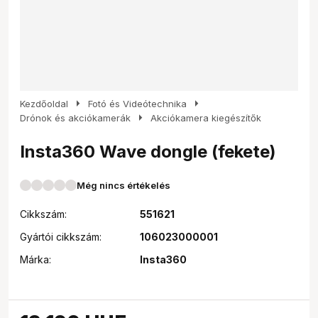
arrow_right
arrow_right
Kezdőoldal
Fotó és Videótechnika
arrow_right
Drónok és akciókamerák
Akciókamera kiegészítők
Insta360 Wave dongle (fekete)
Még nincs értékelés
Cikkszám:
551621
Gyártói cikkszám:
106023000001
Márka:
Insta360