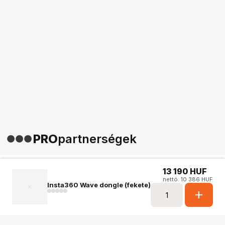
PRO
partnerségek
13 190
HUF
nettó: 10 386 HUF
Insta360 Wave dongle (fekete)
add
Ugrás az oldal tetejére