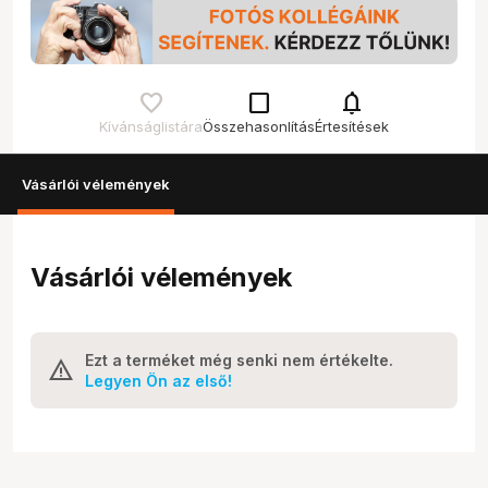
check_box_outline_blank
notifications
Kívánságlistára
Összehasonlítás
Értesítések
Vásárlói vélemények
Vásárlói vélemények
Ezt a terméket még senki nem értékelte.
Legyen Ön az első!