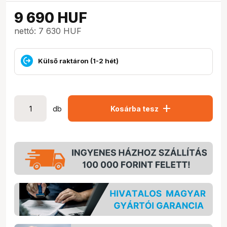
9 690
HUF
nettó: 7 630 HUF
Külső raktáron (1-2 hét)
add
db
Kosárba tesz