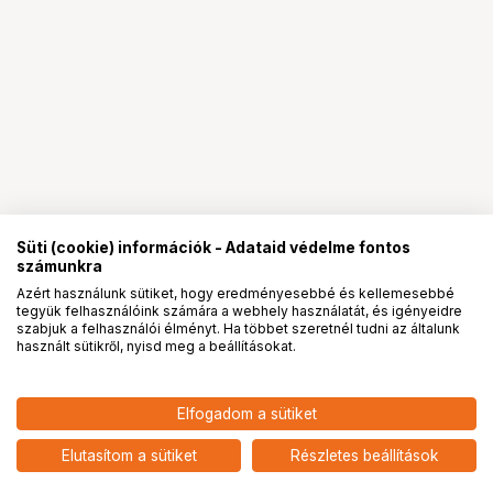
Süti (cookie) információk - Adataid védelme fontos
számunkra
Azért használunk sütiket, hogy eredményesebbé és kellemesebbé
tegyük felhasználóink számára a webhely használatát, és igényeidre
PRO
partnerségek
szabjuk a felhasználói élményt. Ha többet szeretnél tudni az általunk
használt sütikről, nyisd meg a beállításokat.
9 690
HUF
Elfogadom a sütiket
nettó: 7 630 HUF
Insta360 X3 alap levehető
lencsevédők
add
Elutasítom a sütiket
Részletes beállítások