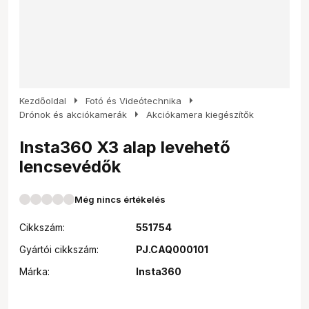
arrow_right
arrow_right
Kezdőoldal
Fotó és Videótechnika
arrow_right
Drónok és akciókamerák
Akciókamera kiegészítők
Insta360 X3 alap levehető
lencsevédők
Még nincs értékelés
Cikkszám:
551754
Gyártói cikkszám:
PJ.CAQ000101
Márka:
Insta360