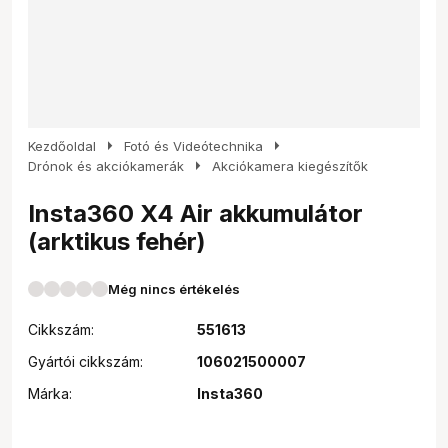
arrow_right
arrow_right
Kezdőoldal
Fotó és Videótechnika
arrow_right
Drónok és akciókamerák
Akciókamera kiegészítők
Insta360 X4 Air akkumulátor
(arktikus fehér)
Még nincs értékelés
Cikkszám:
551613
Gyártói cikkszám:
106021500007
Márka:
Insta360