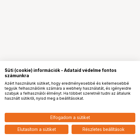
Süti (cookie) információk - Adataid védelme fontos
számunkra
Azért használunk sütiket, hogy eredményesebbé és kellemesebbé
tegyük felhasználóink számára a webhely használatát, és igényeidre
PRO
partnerségek
szabjuk a felhasználói élményt. Ha többet szeretnél tudni az általunk
használt sütikről, nyisd meg a beállításokat.
17 790
HUF
Elfogadom a sütiket
nettó: 14 008 HUF
Insta360 X4 Air akkumulátor
(arktikus fehér)
add
Elutasítom a sütiket
Részletes beállítások