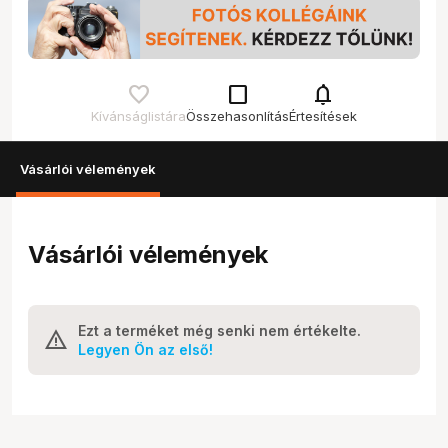
check_box_outline_blank
notifications
Kívánságlistára
Összehasonlítás
Értesítések
Vásárlói vélemények
Vásárlói vélemények
Ezt a terméket még senki nem értékelte.
Legyen Ön az első!