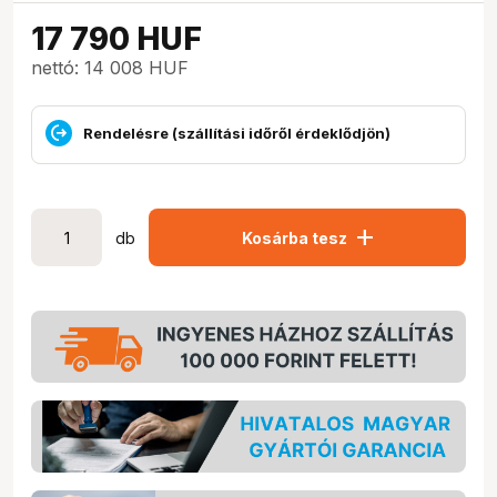
17 790
HUF
nettó: 14 008 HUF
Rendelésre (szállítási időről érdeklődjön)
add
db
Kosárba tesz