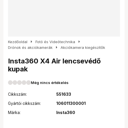
arrow_right
arrow_right
Kezdőoldal
Fotó és Videótechnika
arrow_right
Drónok és akciókamerák
Akciókamera kiegészítők
Insta360 X4 Air lencsevédő
kupak
Még nincs értékelés
Cikkszám:
551633
Gyártói cikkszám:
106011300001
Márka:
Insta360