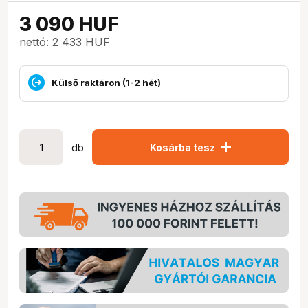
3 090
HUF
nettó: 2 433 HUF
Külső raktáron (1-2 hét)
add
db
Kosárba tesz