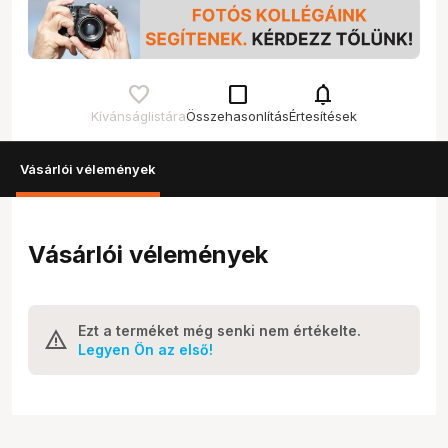
check_box_outline_blank
notifications
Kívánságlistára
Összehasonlítás
Értesítések
Vásárlói vélemények
Vásárlói vélemények
Ezt a terméket még senki nem értékelte.
Legyen Ön az első!