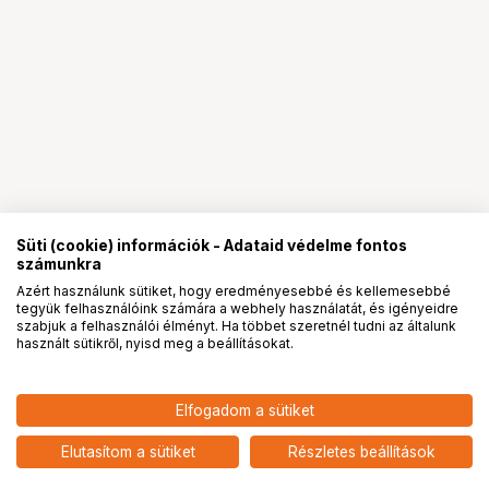
Süti (cookie) információk - Adataid védelme fontos
számunkra
Azért használunk sütiket, hogy eredményesebbé és kellemesebbé
tegyük felhasználóink számára a webhely használatát, és igényeidre
PRO
partnerségek
szabjuk a felhasználói élményt. Ha többet szeretnél tudni az általunk
használt sütikről, nyisd meg a beállításokat.
3 090
HUF
Elfogadom a sütiket
nettó: 2 433 HUF
Insta360 X4 Air lencsevédő
kupak
add
Elutasítom a sütiket
Részletes beállítások