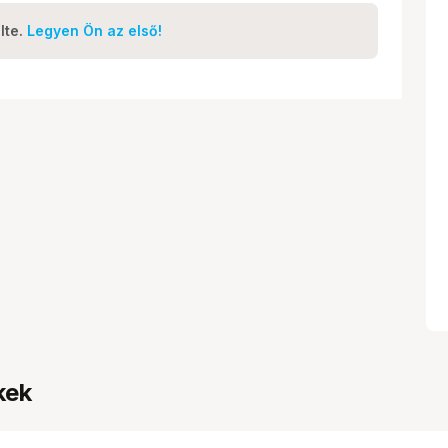
lte.
Legyen Ön az első!
kek