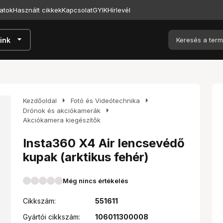
atok
Használt cikkek
Kapcsolat
GYIK
Hírlevél
arrow_drop_down
ink
arrow_right
arrow_right
Kezdőoldal
Fotó és Videótechnika
arrow_right
Drónok és akciókamerák
Akciókamera kiegészítők
Insta360 X4 Air lencsevédő
kupak (arktikus fehér)
Még nincs értékelés
Cikkszám:
551611
Gyártói cikkszám:
106011300008