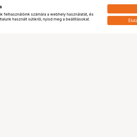
a
 felhasználóink számára a webhely használatát, és
alunk használt sütikről, nyisd meg a beállításokat.
Elut
 meg minket!
További oldalaink
tkozunk
Fotókönyv
 véleménye rólunk
Fotólabor
óterem és Stúdió
Digitalizálás
vények
PhaseOne
tya
Bluechip
tya
Problog
Program
Márkáink
ánlatok
Pályázatok