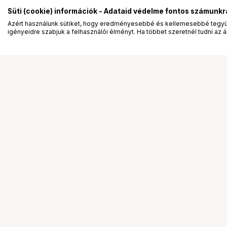
Süti (cookie) információk - Adataid védelme fontos számunkr
Azért használunk sütiket, hogy eredményesebbé és kellemesebbé tegyük
igényeidre szabjuk a felhasználói élményt. Ha többet szeretnél tudni az ált
Segítség a vásárláshoz
Ismerj
Fizetési lehetőségek
Bemuta
Szállítással kapcsolatos részletek
Vevőink
Reklamáció és termékvisszaküldés
Bemutat
Fogyasztói elállás
Rendez
Adattörlő kódok
Diákkár
Cofidis Express áruhitel
VIP kár
Lízing lehetőségek
Talent 
Ajándékutalvány
Állásaj
Gyakran Ismételt Kérdések