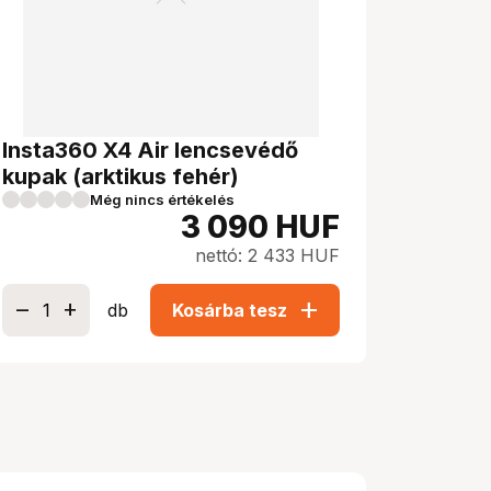
Insta360 X4 Air lencsevédő
kupak (arktikus fehér)
Még nincs értékelés
3 090
HUF
nettó: 2 433 HUF
add
db
Kosárba tesz