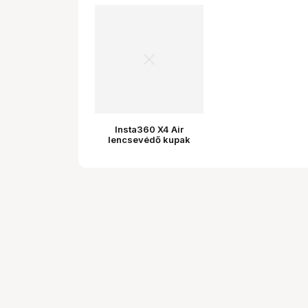
Insta360 X4 Air
lencsevédő kupak
(arktikus fehér)