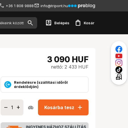
+36 1 808 9888
info@tripont.hu
account_box
shopping_bag
Belépés
Kosár
3 090
HUF
nettó: 2 433 HUF
local_post_office
Rendelésre (szállítási időről
érdeklődjön)
add
db
Kosárba tesz