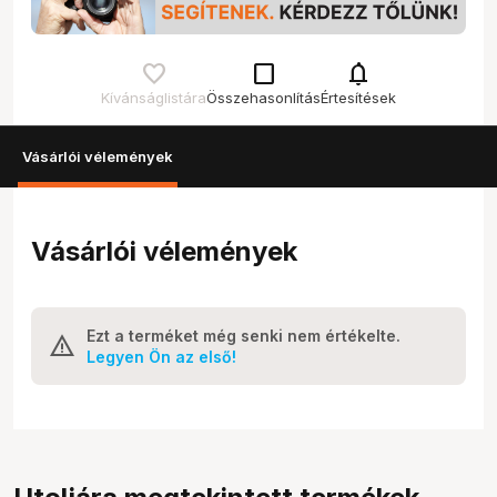
check_box_outline_blank
notifications
Kívánságlistára
Összehasonlítás
Értesítések
Vásárlói vélemények
Vásárlói vélemények
Ezt a terméket még senki nem értékelte.
Legyen Ön az első!