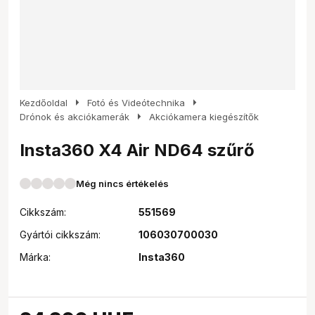
arrow_right
arrow_right
Kezdőoldal
Fotó és Videótechnika
arrow_right
Drónok és akciókamerák
Akciókamera kiegészítők
Insta360 X4 Air ND64 szűrő
Még nincs értékelés
Cikkszám:
551569
Gyártói cikkszám:
106030700030
Márka:
Insta360