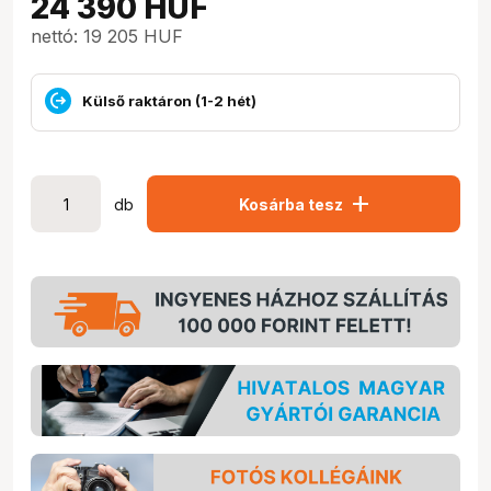
24 390
HUF
nettó: 19 205 HUF
Külső raktáron (1-2 hét)
add
db
Kosárba tesz