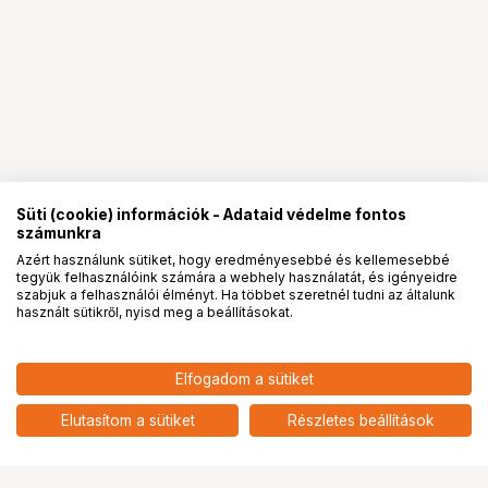
Süti (cookie) információk - Adataid védelme fontos
számunkra
Azért használunk sütiket, hogy eredményesebbé és kellemesebbé
tegyük felhasználóink számára a webhely használatát, és igényeidre
PRO
partnerségek
szabjuk a felhasználói élményt. Ha többet szeretnél tudni az általunk
használt sütikről, nyisd meg a beállításokat.
24 390
HUF
Elfogadom a sütiket
nettó: 19 205 HUF
Insta360 X4 Air ND64 szűrő
add
Elutasítom a sütiket
Részletes beállítások
Ugrás az oldal tetejére