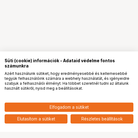
Süti (cookie) információk - Adataid védelme fontos
számunkra
Azért használunk sütiket, hogy eredményesebbé és kellemesebbé
tegyük felhasználóink számára a webhely használatát, és igényeidre
PRO
partnerségek
szabjuk a felhasználói élményt. Ha többet szeretnél tudni az általunk
használt sütikről, nyisd meg a beállításokat.
3 090
HUF
Elfogadom a sütiket
nettó: 2 433 HUF
Insta360 X4 Air USB fedél
add
Elutasítom a sütiket
Részletes beállítások
Ugrás az oldal tetejére