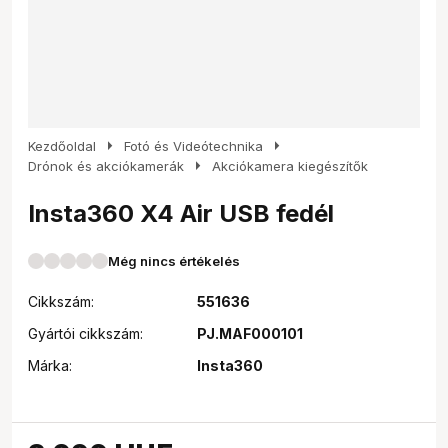
arrow_right
arrow_right
Kezdőoldal
Fotó és Videótechnika
arrow_right
Drónok és akciókamerák
Akciókamera kiegészítők
Insta360 X4 Air USB fedél
Még nincs értékelés
Cikkszám:
551636
Gyártói cikkszám:
PJ.MAF000101
Márka:
Insta360