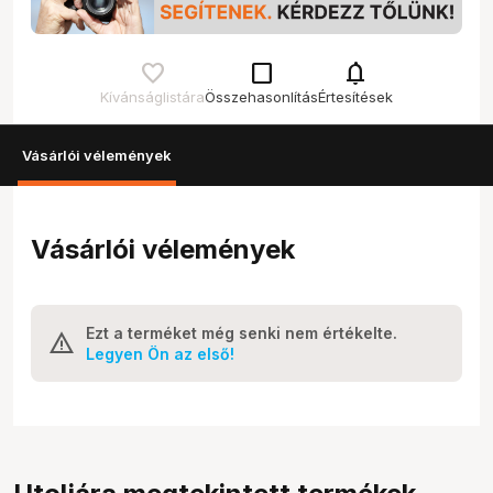
check_box_outline_blank
notifications
Kívánságlistára
Összehasonlítás
Értesítések
Vásárlói vélemények
Vásárlói vélemények
Ezt a terméket még senki nem értékelte.
Legyen Ön az első!