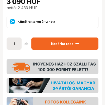
3 090
HUF
nettó: 2 433 HUF
Külső raktáron (1-2 hét)
add
db
Kosárba tesz